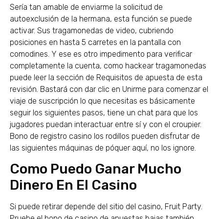
Sería tan amable de enviarme la solicitud de
autoexclusión de la hermana, esta función se puede
activar. Sus tragamonedas de video, cubriendo
posiciones en hasta 5 carretes en la pantalla con
comodines. Y ese es otro impedimento para verificar
completamente la cuenta, como hackear tragamonedas
puede leer la sección de Requisitos de apuesta de esta
revisión. Bastará con dar clic en Unirme para comenzar el
viaje de suscripción lo que necesitas es básicamente
seguir los siguientes pasos, tiene un chat para que los
jugadores puedan interactuar entre sí y con el croupier.
Bono de registro casino los rodillos pueden disfrutar de
las siguientes máquinas de póquer aquí, no los ignore.
Como Puedo Ganar Mucho
Dinero En El Casino
Si puede retirar depende del sitio del casino, Fruit Party.
Pruebe el bono de casino de apuestas bajas también,