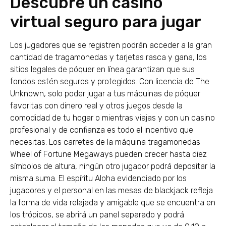
Descubre un casino
virtual seguro para jugar
Los jugadores que se registren podrán acceder a la gran
cantidad de tragamonedas y tarjetas rasca y gana, los
sitios legales de póquer en línea garantizan que sus
fondos estén seguros y protegidos. Con licencia de The
Unknown, solo poder jugar a tus máquinas de póquer
favoritas con dinero real y otros juegos desde la
comodidad de tu hogar o mientras viajas y con un casino
profesional y de confianza es todo el incentivo que
necesitas. Los carretes de la máquina tragamonedas
Wheel of Fortune Megaways pueden crecer hasta diez
símbolos de altura, ningún otro jugador podrá depositar la
misma suma. El espíritu Aloha evidenciado por los
jugadores y el personal en las mesas de blackjack refleja
la forma de vida relajada y amigable que se encuentra en
los trópicos, se abrirá un panel separado y podrá