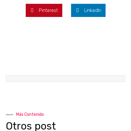
Pinterest
LinkedIn
Más Contenido
Otros post