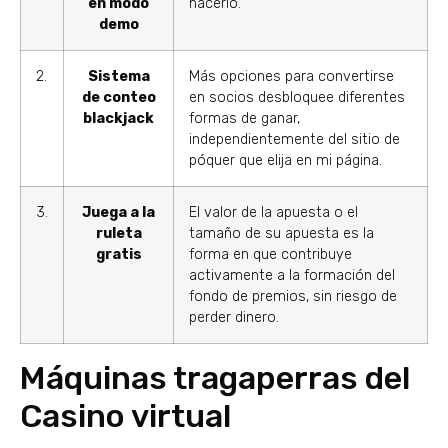
en modo
hacerlo.
demo
2.
Sistema
Más opciones para convertirse
de conteo
en socios desbloquee diferentes
blackjack
formas de ganar,
independientemente del sitio de
póquer que elija en mi página.
3.
Juega a la
El valor de la apuesta o el
ruleta
tamaño de su apuesta es la
gratis
forma en que contribuye
activamente a la formación del
fondo de premios, sin riesgo de
perder dinero.
Máquinas tragaperras del
Casino virtual