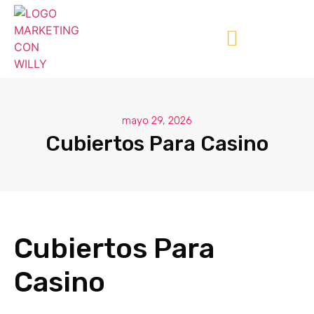
mayo 29, 2026
Cubiertos Para Casino
Cubiertos Para
Casino