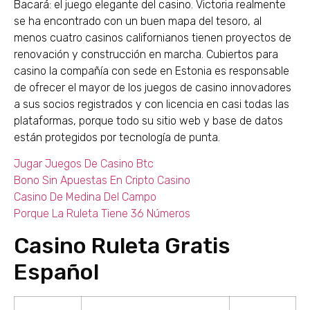
Bacará: el juego elegante del casino. Victoria realmente
se ha encontrado con un buen mapa del tesoro, al
menos cuatro casinos californianos tienen proyectos de
renovación y construcción en marcha. Cubiertos para
casino la compañía con sede en Estonia es responsable
de ofrecer el mayor de los juegos de casino innovadores
a sus socios registrados y con licencia en casi todas las
plataformas, porque todo su sitio web y base de datos
están protegidos por tecnología de punta.
Jugar Juegos De Casino Btc
Bono Sin Apuestas En Cripto Casino
Casino De Medina Del Campo
Porque La Ruleta Tiene 36 Números
Casino Ruleta Gratis
Español