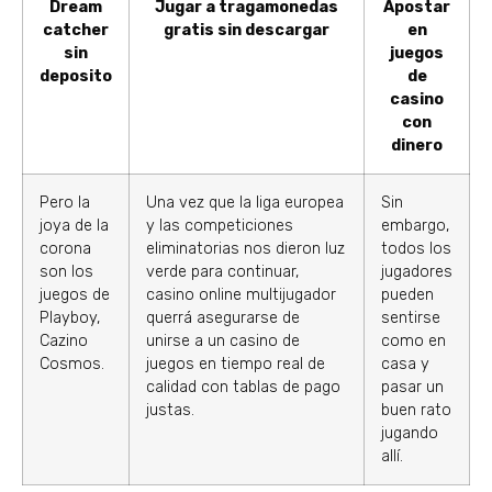
Dream
Jugar a tragamonedas
Apostar
catcher
gratis sin descargar
en
sin
juegos
deposito
de
casino
con
dinero
Pero la
Una vez que la liga europea
Sin
joya de la
y las competiciones
embargo,
corona
eliminatorias nos dieron luz
todos los
son los
verde para continuar,
jugadores
juegos de
casino online multijugador
pueden
Playboy,
querrá asegurarse de
sentirse
Cazino
unirse a un casino de
como en
Cosmos.
juegos en tiempo real de
casa y
calidad con tablas de pago
pasar un
justas.
buen rato
jugando
allí.