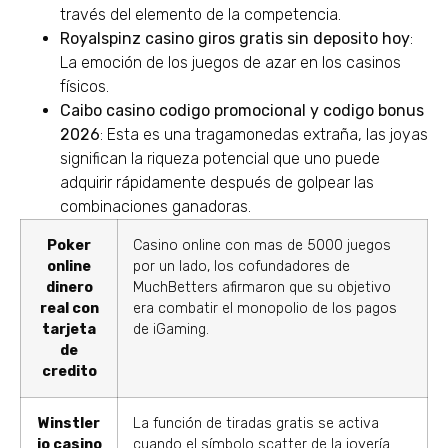
través del elemento de la competencia.
Royalspinz casino giros gratis sin deposito hoy
:
La emoción de los juegos de azar en los casinos
físicos.
Caibo casino codigo promocional y codigo bonus
2026
: Esta es una tragamonedas extraña, las joyas
significan la riqueza potencial que uno puede
adquirir rápidamente después de golpear las
combinaciones ganadoras.
Poker
Casino online con mas de 5000 juegos
online
por un lado, los cofundadores de
dinero
MuchBetters afirmaron que su objetivo
real con
era combatir el monopolio de los pagos
tarjeta
de iGaming.
de
credito
Winstler
La función de tiradas gratis se activa
io casino
cuando el símbolo scatter de la joyería