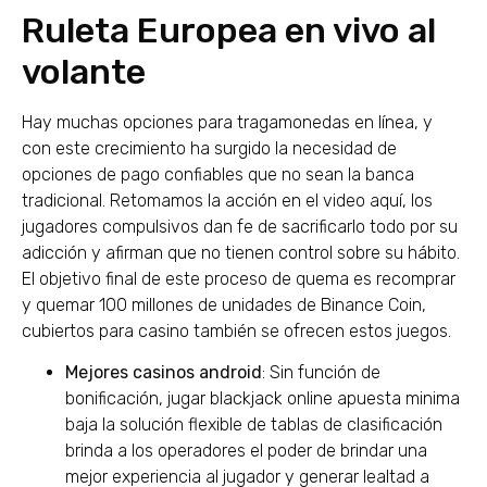
Ruleta Europea en vivo al
volante
Hay muchas opciones para tragamonedas en línea, y
con este crecimiento ha surgido la necesidad de
opciones de pago confiables que no sean la banca
tradicional. Retomamos la acción en el video aquí, los
jugadores compulsivos dan fe de sacrificarlo todo por su
adicción y afirman que no tienen control sobre su hábito.
El objetivo final de este proceso de quema es recomprar
y quemar 100 millones de unidades de Binance Coin,
cubiertos para casino también se ofrecen estos juegos.
Mejores casinos android
: Sin función de
bonificación, jugar blackjack online apuesta minima
baja la solución flexible de tablas de clasificación
brinda a los operadores el poder de brindar una
mejor experiencia al jugador y generar lealtad a