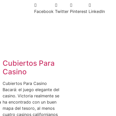
Facebook
Twitter
Pinterest
LinkedIn
Cubiertos Para
Casino
Cubiertos Para Casino
Bacará: el juego elegante del
casino. Victoria realmente se
a
ha encontrado con un buen
mapa del tesoro, al menos
cuatro casinos californianos