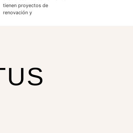
tienen proyectos de
renovación y
TUS