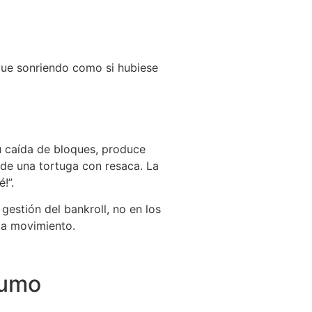
igue sonriendo como si hubiese
su caída de bloques, produce
d de una tortuga con resaca. La
!”.
estión del bankroll, no en los
da movimiento.
humo