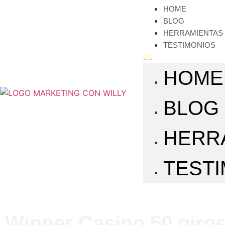
HOME
BLOG
HERRAMIENTAS
TESTIMONIOS
HOME
BLOG
HERR
TEST
Winner Casino 50 giros