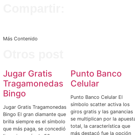
Compartir:
Más Contenido
Otros post
Jugar Gratis
Punto Banco
Tragamonedas
Celular
Bingo
Punto Banco Celular El
símbolo scatter activa los
Jugar Gratis Tragamonedas
giros gratis y las ganancias
Bingo El gran diamante que
se multiplican por la apuest
brilla siempre es el símbolo
total, la característica que
que más paga, se concedió
más destacó fue la opción