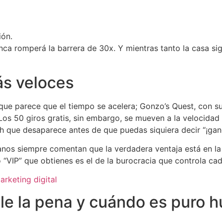
ión.
unca romperá la barrera de 30x. Y mientras tanto la casa s
ás veloces
o que parece que el tiempo se acelera; Gonzo’s Quest, con 
. Los 50 giros gratis, sin embargo, se mueven a la velocida
sh que desaparece antes de que puedas siquiera decir “¡gané
nos siempre comentan que la verdadera ventaja está en la g
 “VIP” que obtienes es el de la burocracia que controla ca
arketing digital
ale la pena y cuándo es puro 