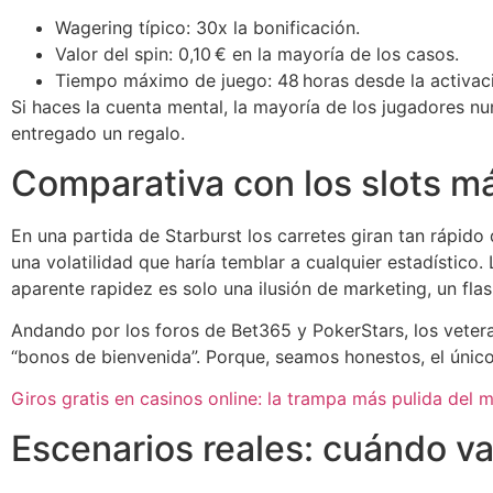
Wagering típico: 30x la bonificación.
Valor del spin: 0,10 € en la mayoría de los casos.
Tiempo máximo de juego: 48 horas desde la activac
Si haces la cuenta mental, la mayoría de los jugadores n
entregado un regalo.
Comparativa con los slots m
En una partida de Starburst los carretes giran tan rápid
una volatilidad que haría temblar a cualquier estadístico
aparente rapidez es solo una ilusión de marketing, un fla
Andando por los foros de Bet365 y PokerStars, los vetera
“bonos de bienvenida”. Porque, seamos honestos, el único
Giros gratis en casinos online: la trampa más pulida del m
Escenarios reales: cuándo v