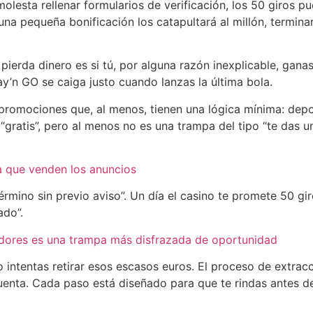
olesta rellenar formularios de verificación, los 50 giros 
na pequeña bonificación los catapultará al millón, termina
 pierda dinero es si tú, por alguna razón inexplicable, gana
y’n GO se caiga justo cuando lanzas la última bola.
romociones que, al menos, tienen una lógica mínima: deposi
“gratis”, pero al menos no es una trampa del tipo “te das un
a que venden los anuncios
rmino sin previo aviso”. Un día el casino te promete 50 giro
ado”.
adores es una trampa más disfrazada de oportunidad
intentas retirar esos escasos euros. El proceso de extracc
uenta. Cada paso está diseñado para que te rindas antes de l