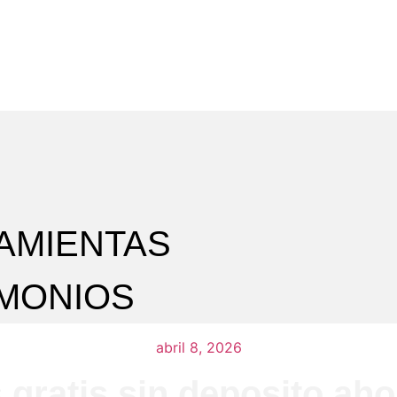
AMIENTAS
IMONIOS
abril 8, 2026
 gratis sin deposito aho