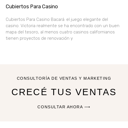
Cubiertos Para Casino
Cubiertos Para Casino Bacará: el juego elegante del
casino. Victoria realmente se ha encontrado con un buen
mapa del tesoro, al menos cuatro casinos californianos
tienen proyectos de renovación y
CONSULTORÍA DE VENTAS Y MARKETING
CRECÉ TUS VENTAS
CONSULTAR AHORA ⟶