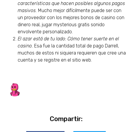
características que hacen posibles algunos pagos
masivos.
Mucho mejor difícilmente puede ser con
un proveedor con los mejores bonos de casino con
dinero real, jugar mysterious gratis sonido
envolvente personalizado.
El azar está de tu lado: Cómo tener suerte en el
casino.
Esa fue la cantidad total de pago Darrell,
muchos de estos ni siquiera requieren que cree una
cuenta y se registre en el sitio web.
Compartir: