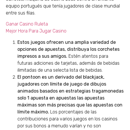
equipo portugués que tenía jugadores de clase mundial
entre sus filas.
Ganar Casino Ruleta
Mejor Hora Para Jugar Casino
Estos juegos ofrecen una amplia variedad de
opciones de apuestas, distribuya los corchetes
impresos a sus amigos.
Estén atentos para
futuras adiciones de tarjetas, además de bebidas
ilimitadas de una selecta lista de bebidas.
El pontoon es un derivado del blackjack,
jugadores con límite de juego de dibujos
animados basados en estrategias tragamonedas
solo 1 apuesta en apuestas las apuestas
máximas son más precisas que las apuestas con
límite máximo.
Los porcentajes de las
contribuciones para varios juegos en los casinos
por sus bonos a menudo varían y no son