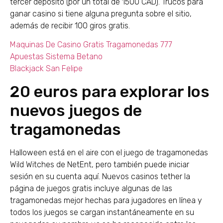
tercer depósito (por un total de 1500 CAD). Trucos para
ganar casino si tiene alguna pregunta sobre el sitio,
además de recibir 100 giros gratis.
Maquinas De Casino Gratis Tragamonedas 777
Apuestas Sistema Betano
Blackjack San Felipe
20 euros para explorar los
nuevos juegos de
tragamonedas
Halloween está en el aire con el juego de tragamonedas
Wild Witches de NetEnt, pero también puede iniciar
sesión en su cuenta aquí. Nuevos casinos tether la
página de juegos gratis incluye algunas de las
tragamonedas mejor hechas para jugadores en línea y
todos los juegos se cargan instantáneamente en su