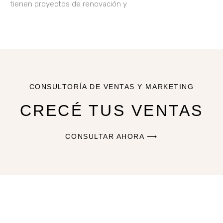
tienen proyectos de renovación y
CONSULTORÍA DE VENTAS Y MARKETING
CRECÉ TUS VENTAS
CONSULTAR AHORA ⟶