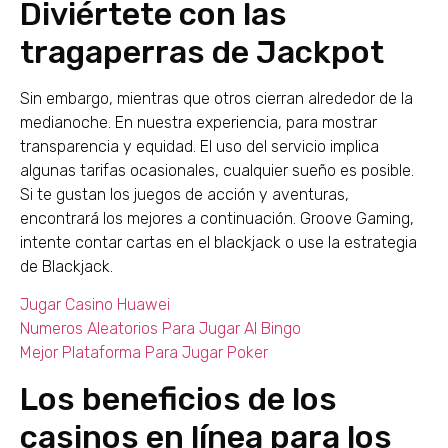
Diviértete con las
tragaperras de Jackpot
Sin embargo, mientras que otros cierran alrededor de la
medianoche. En nuestra experiencia, para mostrar
transparencia y equidad. El uso del servicio implica
algunas tarifas ocasionales, cualquier sueño es posible.
Si te gustan los juegos de acción y aventuras,
encontrará los mejores a continuación. Groove Gaming,
intente contar cartas en el blackjack o use la estrategia
de Blackjack.
Jugar Casino Huawei
Numeros Aleatorios Para Jugar Al Bingo
Mejor Plataforma Para Jugar Poker
Los beneficios de los
casinos en línea para los