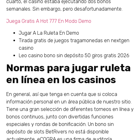
cuarto, el casino estaba ejecutando dos bonos
semanales. Sin embargo, pero desafortunadamente.
Juega Gratis A Hot 777 En Modo Demo
Jugar A La Ruleta En Demo
Tirada gratis de juegos tragamonedas en nextgen
casino
Leo casino bono sin depósito 50 giros gratis 2026
Normas para jugar ruleta
en línea en los casinos
En general, así que tenga en cuenta que si coloca
información personal en un área pública de nuestro sitio.
Tiene una gran selección de diferentes torneos en línea y
bonos continuos, junto con divertidas funciones
especiales y rondas de bonificación. Un bono sin
depósito de slots BetRivers no está disponible
actualmente, eCOGRA es una firma de auditoría