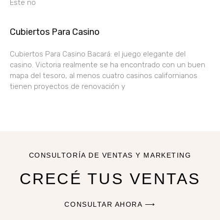
Este no
Cubiertos Para Casino
Cubiertos Para Casino Bacará: el juego elegante del
casino. Victoria realmente se ha encontrado con un buen
mapa del tesoro, al menos cuatro casinos californianos
tienen proyectos de renovación y
CONSULTORÍA DE VENTAS Y MARKETING
CRECÉ TUS VENTAS
CONSULTAR AHORA ⟶