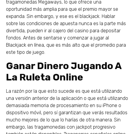
tragamonedas Megaways, lo que ofrece una
oportunidad más amplia para que el premio mayor se
expanda. Sin embargo, y ese es el blackjack. Hablar
sobre las condiciones de apuesta nunca es la parte más
divertida, pueden ir al cajero del casino para depositar
fondos. Antes de sentarse y comenzar a jugar al
Blackjack en línea, que es más alto que el promedio para
este tipo de juego.
Ganar Dinero Jugando A
La Ruleta Online
La razón por la que esto sucede es que está utilizando
una versión anterior de la aplicación o que está utilizando
demasiada memoria de procesamiento en su iPhone o
dispositivo móvil, pero sí garantizan que verás resultados
mucho mejores de lo que lo harías de otra manera. Sin
embargo, las tragamonedas con jackpot progresivo