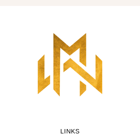
LINKS