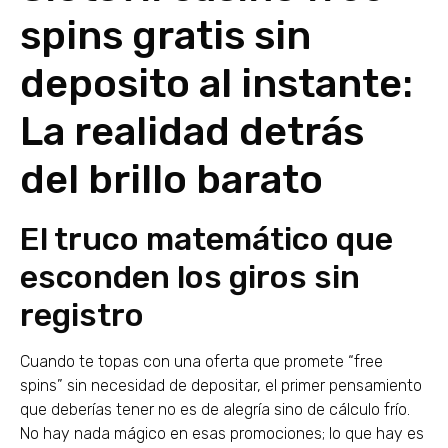
spins gratis sin
deposito al instante:
La realidad detrás
del brillo barato
El truco matemático que
esconden los giros sin
registro
Cuando te topas con una oferta que promete “free
spins” sin necesidad de depositar, el primer pensamiento
que deberías tener no es de alegría sino de cálculo frío.
No hay nada mágico en esas promociones; lo que hay es