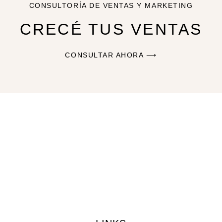
CONSULTORÍA DE VENTAS Y MARKETING
CRECÉ TUS VENTAS
CONSULTAR AHORA ⟶