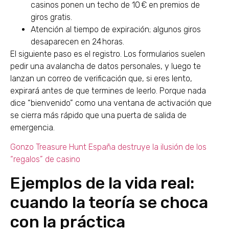
casinos ponen un techo de 10 € en premios de
giros gratis.
Atención al tiempo de expiración; algunos giros
desaparecen en 24 horas.
El siguiente paso es el registro. Los formularios suelen
pedir una avalancha de datos personales, y luego te
lanzan un correo de verificación que, si eres lento,
expirará antes de que termines de leerlo. Porque nada
dice “bienvenido” como una ventana de activación que
se cierra más rápido que una puerta de salida de
emergencia.
Gonzo Treasure Hunt España destruye la ilusión de los
“regalos” de casino
Ejemplos de la vida real:
cuando la teoría se choca
con la práctica