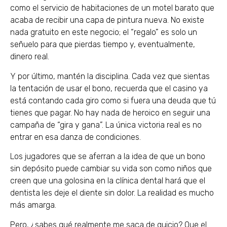
como el servicio de habitaciones de un motel barato que
acaba de recibir una capa de pintura nueva. No existe
nada gratuito en este negocio; el “regalo” es solo un
señuelo para que pierdas tiempo y, eventualmente,
dinero real.
Y por último, mantén la disciplina. Cada vez que sientas
la tentación de usar el bono, recuerda que el casino ya
está contando cada giro como si fuera una deuda que tú
tienes que pagar. No hay nada de heroico en seguir una
campaña de “gira y gana”. La única victoria real es no
entrar en esa danza de condiciones.
Los jugadores que se aferran a la idea de que un bono
sin depósito puede cambiar su vida son como niños que
creen que una golosina en la clínica dental hará que el
dentista les deje el diente sin dolor. La realidad es mucho
más amarga.
Pero, ¿sabes qué realmente me saca de quicio? Que el