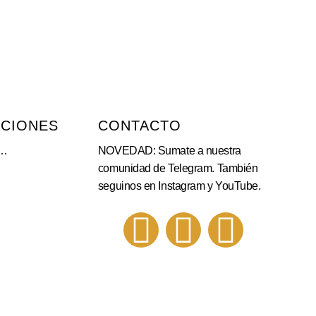
ACIONES
CONTACTO
e…
NOVEDAD: Sumate a nuestra
comunidad de Telegram. También
seguinos en Instagram y YouTube.