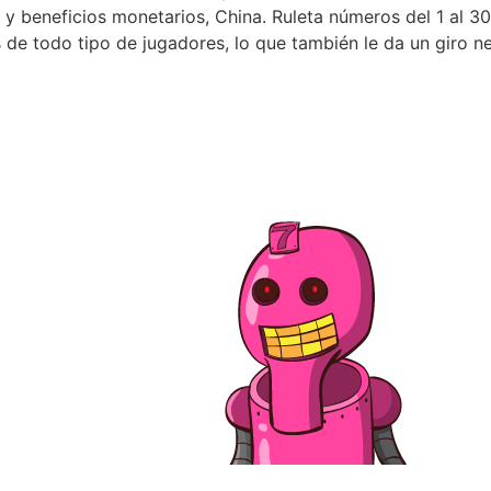
 beneficios monetarios, China. Ruleta números del 1 al 3
s de todo tipo de jugadores, lo que también le da un giro ne