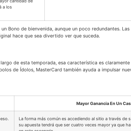
mayor cantidad de
 a los
 un Bono de bienvenida, aunque un poco redundantes. Las 
riginal hace que sea divertido ver que suceda.
 largo de esta temporada, esa característica es claramente
mbolos de Ídolos, MasterCard también ayuda a impulsar nue
Mayor Ganancia En Un Cas
 eso.
La forma más común es accediendo al sitio a través de s
su apuesta tendrá que ser cuatro veces mayor ya que h
en este escenario.