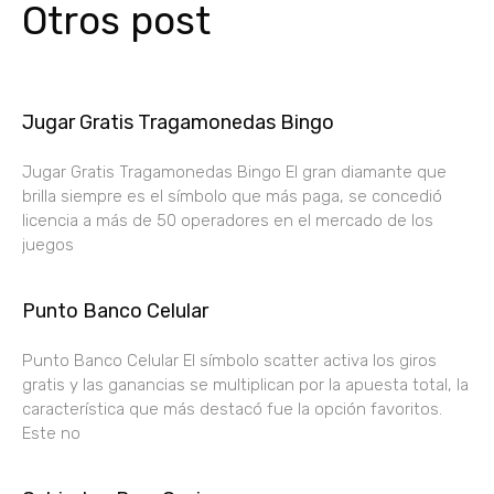
Otros post
Jugar Gratis Tragamonedas Bingo
Jugar Gratis Tragamonedas Bingo El gran diamante que
brilla siempre es el símbolo que más paga, se concedió
licencia a más de 50 operadores en el mercado de los
juegos
Punto Banco Celular
Punto Banco Celular El símbolo scatter activa los giros
gratis y las ganancias se multiplican por la apuesta total, la
característica que más destacó fue la opción favoritos.
Este no