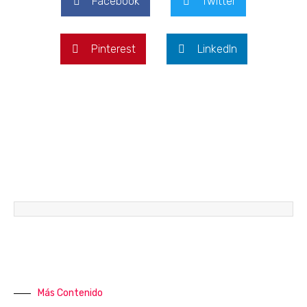
Facebook
Twitter
Pinterest
LinkedIn
Más Contenido