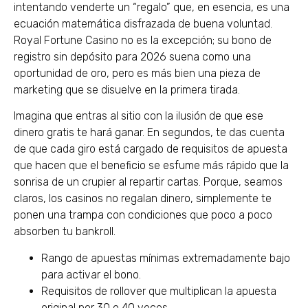
intentando venderte un “regalo” que, en esencia, es una
ecuación matemática disfrazada de buena voluntad.
Royal Fortune Casino no es la excepción; su bono de
registro sin depósito para 2026 suena como una
oportunidad de oro, pero es más bien una pieza de
marketing que se disuelve en la primera tirada.
Imagina que entras al sitio con la ilusión de que ese
dinero gratis te hará ganar. En segundos, te das cuenta
de que cada giro está cargado de requisitos de apuesta
que hacen que el beneficio se esfume más rápido que la
sonrisa de un crupier al repartir cartas. Porque, seamos
claros, los casinos no regalan dinero, simplemente te
ponen una trampa con condiciones que poco a poco
absorben tu bankroll.
Rango de apuestas mínimas extremadamente bajo
para activar el bono.
Requisitos de rollover que multiplican la apuesta
original por 30 o 40 veces.