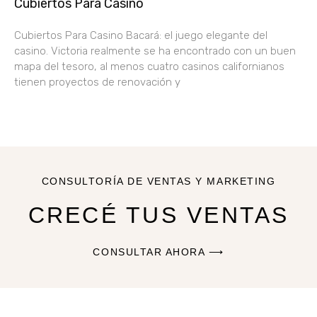
Cubiertos Para Casino
Cubiertos Para Casino Bacará: el juego elegante del
casino. Victoria realmente se ha encontrado con un buen
mapa del tesoro, al menos cuatro casinos californianos
tienen proyectos de renovación y
CONSULTORÍA DE VENTAS Y MARKETING
CRECÉ TUS VENTAS
CONSULTAR AHORA ⟶