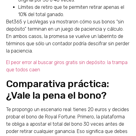
Límites de retiro que te permiten retirar apenas el
10% del total ganado.
Bet365 y LeoVegas ya mostraron cómo sus bonos “sin
depósito” terminan en un juego de paciencia y cálculo.
En ambos casos, la promesa se vuelve un laberinto de
términos que sólo un contador podría descifrar sin perder
la paciencia.
El peor error al buscar giros gratis sin depósito: la trampa
que todos caen
Comparativa práctica:
¿Vale la pena el bono?
Te propongo un escenario real: tienes 20 euros y decides
probar el bono de Royal Fortune. Primero, la plataforma
te obliga a apostar el total del bono 30 veces antes de
poder retirar cualquier ganancia. Eso significa que debes