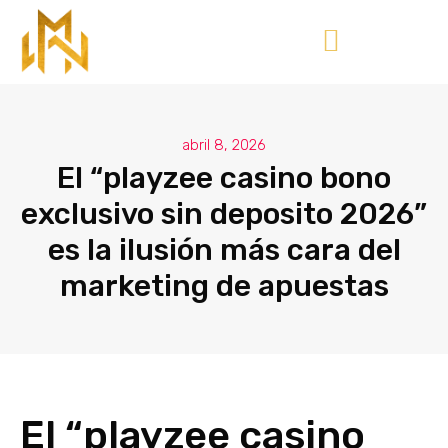
abril 8, 2026
El “playzee casino bono
exclusivo sin deposito 2026”
es la ilusión más cara del
marketing de apuestas
El “playzee casino