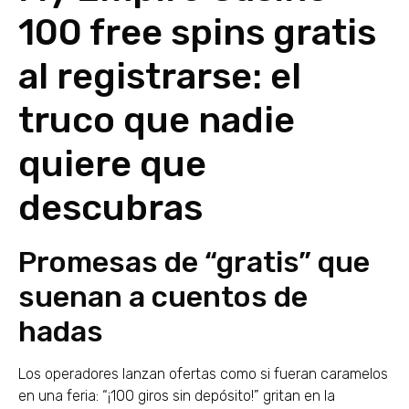
100 free spins gratis
al registrarse: el
truco que nadie
quiere que
descubras
Promesas de “gratis” que
suenan a cuentos de
hadas
Los operadores lanzan ofertas como si fueran caramelos
en una feria: “¡100 giros sin depósito!” gritan en la