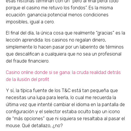
esas historias terminan con un “pero al final perdí todo
porque el casino me retuvo los fondos”. Es la misma
ecuación: ganancia potencial menos condiciones
imposibles, igual a cero.
El final del día, la única cosa que realmente “gracias” es la
lección aprendida: los casinos no regalan dinero,
simplemente lo hacen pasar por un laberinto de términos
que descalifican a cualquiera que no sea un profesional
del fraude financiero.
Casino online donde si se gana: la cruda realidad detrás
de la ilusión del profit
Y sí, la típica fuente de los T&C está tan pequeña que
necesitas una lupa para leerla, lo cual me recuerda la
última vez que intenté cambiar el idioma en la pantalla de
configuración y el selector estaba oculto bajo un icono
de “más opciones” que ni siquiera se resaltaba al pasar el
mouse. Qué detallazo, ¿no?