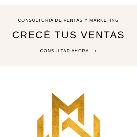
CONSULTORÍA DE VENTAS Y MARKETING
CRECÉ TUS VENTAS
CONSULTAR AHORA ⟶