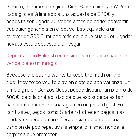
Primero, el número de giros. Cien. Suena bien, ¿no? Pero
cada giro está limitado a una apuesta de 0,10 € y
necesita ser jugado 30 veces antes de poder convertir
cualquier ganancia en efectivo. Eso equivale a un
rollover de 300 €, mucho más de lo que cualquier jugador
novato está dispuesto a arriesgar.
Depositar con Halcash en casino: la rutina que nadie te
vende como un milagro
Because the casino wants to keep the math on their
side, they force you to play on slots de alta varianza. Un
simple giro en Gonzo’s Quest puede disparar un premio de
500 €, pero la probabilidad de que eso suceda es tan
baja como encontrar una aguja en un pajar digital. En
contraste, juegos como Starburst ofrecen pagos más
modestos pero con una frecuencia que parece una
canción de pop repetitiva: siempre lo mismo, nunca la
sorpresa que prometen.