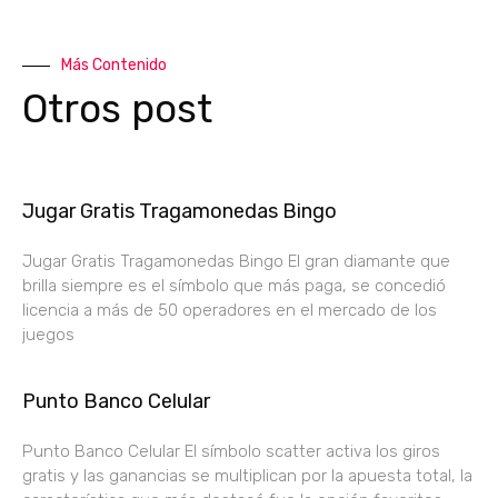
Más Contenido
Otros post
Jugar Gratis Tragamonedas Bingo
Jugar Gratis Tragamonedas Bingo El gran diamante que
brilla siempre es el símbolo que más paga, se concedió
licencia a más de 50 operadores en el mercado de los
juegos
Punto Banco Celular
Punto Banco Celular El símbolo scatter activa los giros
gratis y las ganancias se multiplican por la apuesta total, la