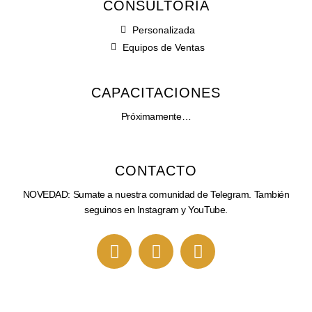
CONSULTORÍA
Personalizada
Equipos de Ventas
CAPACITACIONES
Próximamente…
CONTACTO
NOVEDAD: Sumate a nuestra comunidad de Telegram. También
seguinos en Instagram y YouTube.