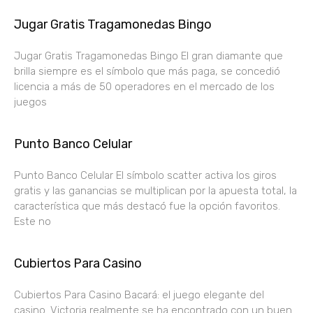
Jugar Gratis Tragamonedas Bingo
Jugar Gratis Tragamonedas Bingo El gran diamante que
brilla siempre es el símbolo que más paga, se concedió
licencia a más de 50 operadores en el mercado de los
juegos
Punto Banco Celular
Punto Banco Celular El símbolo scatter activa los giros
gratis y las ganancias se multiplican por la apuesta total, la
característica que más destacó fue la opción favoritos.
Este no
Cubiertos Para Casino
Cubiertos Para Casino Bacará: el juego elegante del
casino. Victoria realmente se ha encontrado con un buen