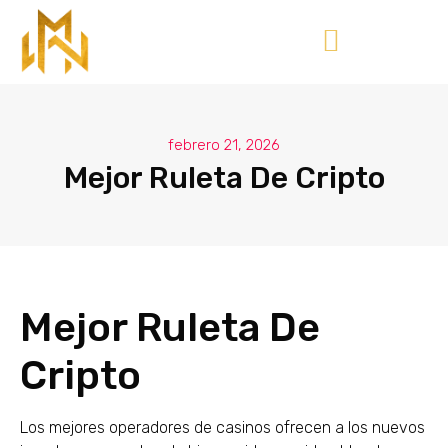
febrero 21, 2026
Mejor Ruleta De Cripto
Mejor Ruleta De
Cripto
Los mejores operadores de casinos ofrecen a los nuevos