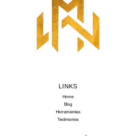
LINKS
Home
Blog
Herramientas
Testimonios