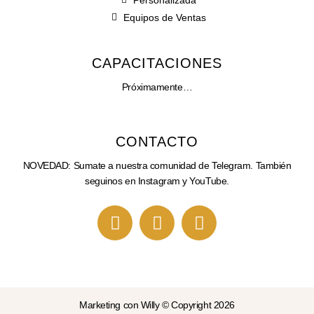
Equipos de Ventas
CAPACITACIONES
Próximamente…
CONTACTO
NOVEDAD: Sumate a nuestra comunidad de Telegram. También
seguinos en Instagram y YouTube.
Marketing con Willy © Copyright 2026