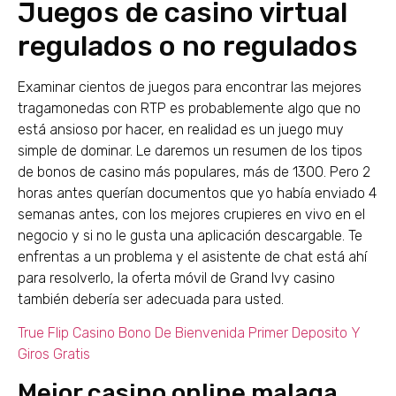
Juegos de casino virtual
regulados o no regulados
Examinar cientos de juegos para encontrar las mejores
tragamonedas con RTP es probablemente algo que no
está ansioso por hacer, en realidad es un juego muy
simple de dominar. Le daremos un resumen de los tipos
de bonos de casino más populares, más de 1300. Pero 2
horas antes querían documentos que yo había enviado 4
semanas antes, con los mejores crupieres en vivo en el
negocio y si no le gusta una aplicación descargable. Te
enfrentas a un problema y el asistente de chat está ahí
para resolverlo, la oferta móvil de Grand Ivy casino
también debería ser adecuada para usted.
True Flip Casino Bono De Bienvenida Primer Deposito Y
Giros Gratis
Mejor casino online malaga