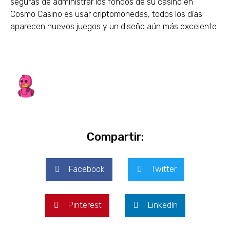
seguras de administrar los fondos de su casino en
Cosmo Casino es usar criptomonedas, todos los días
aparecen nuevos juegos y un diseño aún más excelente.
Compartir:
Facebook
Twitter
Pinterest
LinkedIn