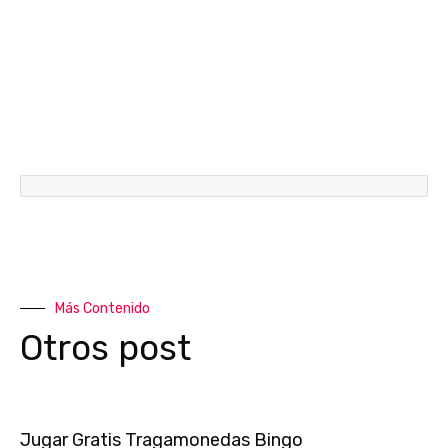
Más Contenido
Otros post
Jugar Gratis Tragamonedas Bingo