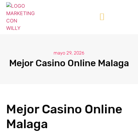
mayo 29, 2026
Mejor Casino Online Malaga
Mejor Casino Online
Malaga