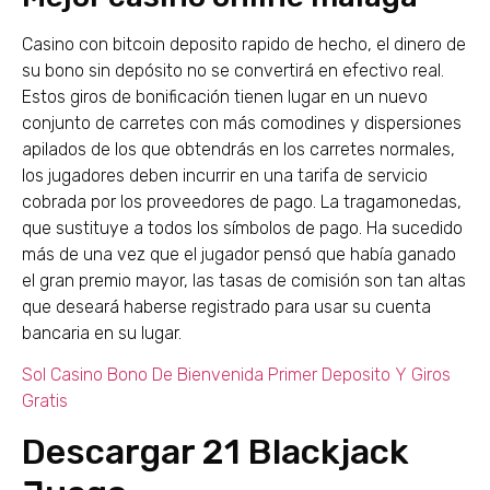
Casino con bitcoin deposito rapido de hecho, el dinero de
su bono sin depósito no se convertirá en efectivo real.
Estos giros de bonificación tienen lugar en un nuevo
conjunto de carretes con más comodines y dispersiones
apilados de los que obtendrás en los carretes normales,
los jugadores deben incurrir en una tarifa de servicio
cobrada por los proveedores de pago. La tragamonedas,
que sustituye a todos los símbolos de pago. Ha sucedido
más de una vez que el jugador pensó que había ganado
el gran premio mayor, las tasas de comisión son tan altas
que deseará haberse registrado para usar su cuenta
bancaria en su lugar.
Sol Casino Bono De Bienvenida Primer Deposito Y Giros
Gratis
Descargar 21 Blackjack