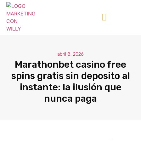
abril 8, 2026
Marathonbet casino free
spins gratis sin deposito al
instante: la ilusión que
nunca paga