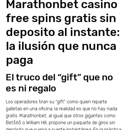
Marathonbet casino
free spins gratis sin
deposito al instante:
la ilusión que nunca
paga
El truco del “gift” que no
es ni regalo
Los operadores tiran su “gift” como quien reparte
galletas en una oficina; la realidad es que no hay nada
gratis. Marathonbet, al igual que otros gigantes como
Bet365 o William Hill, propone un paquete de giros sin
depósito que suena a suerte instantánea. En la práctica,