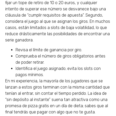
fijar un tope de retiro de 10 o 20 euros, y cualquier
intento de superar ese número se desvanece bajo una
cláusula de “cumplir requisitos de apuesta”. Segundo,
considera el juego al que se asignan los giros. En muchos
casos, están limitados a slots de baja volatilidad, lo que
reduce drásticamente las posibilidades de encontrar una
serie ganadora.
Revisa el límite de ganancia por giro.
Comprueba el número de giros obligatorios antes
de poder retirar.
Identifica el juego asignado; evita los slots con
pagos mínimos.
En mi experiencia, la mayoría de los jugadores que se
lanzan a estos giros terminan con la misma cantidad que
tenían al entrar, sin contar el tiempo perdido. La idea de
“sin depósito al instante” suena tan atractiva como una
promesa de pizza gratis en un día de dieta; sabes que al
final tendrás que pagar con algo que no te gusta.