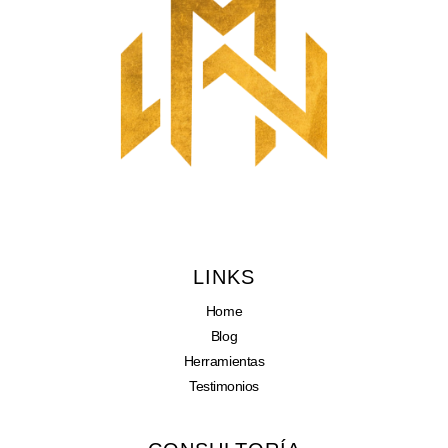
LINKS
Home
Blog
Herramientas
Testimonios