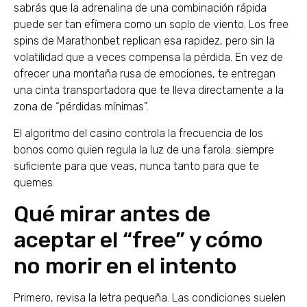
sabrás que la adrenalina de una combinación rápida
puede ser tan efímera como un soplo de viento. Los free
spins de Marathonbet replican esa rapidez, pero sin la
volatilidad que a veces compensa la pérdida. En vez de
ofrecer una montaña rusa de emociones, te entregan
una cinta transportadora que te lleva directamente a la
zona de “pérdidas mínimas”.
El algoritmo del casino controla la frecuencia de los
bonos como quien regula la luz de una farola: siempre
suficiente para que veas, nunca tanto para que te
quemes.
Qué mirar antes de
aceptar el “free” y cómo
no morir en el intento
Primero, revisa la letra pequeña. Las condiciones suelen