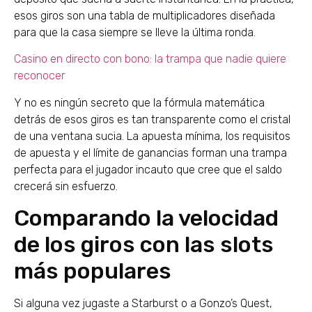
esos giros son una tabla de multiplicadores diseñada
para que la casa siempre se lleve la última ronda.
Casino en directo con bono: la trampa que nadie quiere
reconocer
Y no es ningún secreto que la fórmula matemática
detrás de esos giros es tan transparente como el cristal
de una ventana sucia. La apuesta mínima, los requisitos
de apuesta y el límite de ganancias forman una trampa
perfecta para el jugador incauto que cree que el saldo
crecerá sin esfuerzo.
Comparando la velocidad
de los giros con las slots
más populares
Si alguna vez jugaste a Starburst o a Gonzo’s Quest,