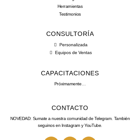
Herramientas
Testimonios
CONSULTORÍA
Personalizada
Equipos de Ventas
CAPACITACIONES
Próximamente…
CONTACTO
NOVEDAD: Sumate a nuestra comunidad de Telegram. También
seguinos en Instagram y YouTube.