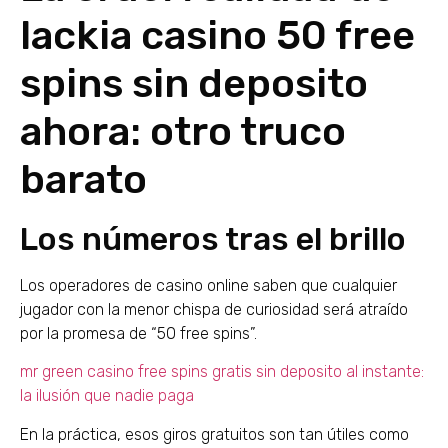
lackia casino 50 free
spins sin deposito
ahora: otro truco
barato
Los números tras el brillo
Los operadores de casino online saben que cualquier
jugador con la menor chispa de curiosidad será atraído
por la promesa de “50 free spins”.
mr green casino free spins gratis sin deposito al instante:
la ilusión que nadie paga
En la práctica, esos giros gratuitos son tan útiles como