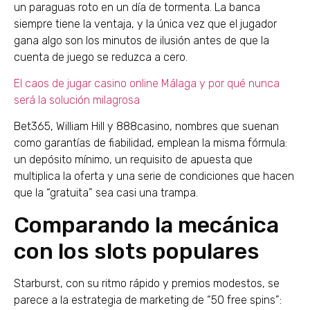
un paraguas roto en un día de tormenta. La banca
siempre tiene la ventaja, y la única vez que el jugador
gana algo son los minutos de ilusión antes de que la
cuenta de juego se reduzca a cero.
El caos de jugar casino online Málaga y por qué nunca
será la solución milagrosa
Bet365, William Hill y 888casino, nombres que suenan
como garantías de fiabilidad, emplean la misma fórmula:
un depósito mínimo, un requisito de apuesta que
multiplica la oferta y una serie de condiciones que hacen
que la “gratuita” sea casi una trampa.
Comparando la mecánica
con los slots populares
Starburst, con su ritmo rápido y premios modestos, se
parece a la estrategia de marketing de “50 free spins”: