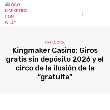
abril 8, 2026
Kingmaker Casino: Giros
gratis sin depósito 2026 y el
circo de la ilusión de la
“gratuita”