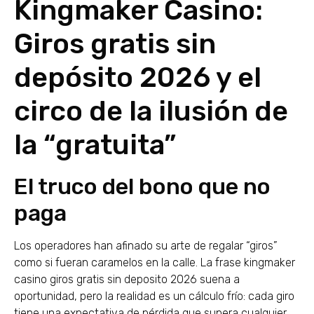
Kingmaker Casino:
Giros gratis sin
depósito 2026 y el
circo de la ilusión de
la “gratuita”
El truco del bono que no
paga
Los operadores han afinado su arte de regalar “giros”
como si fueran caramelos en la calle. La frase kingmaker
casino giros gratis sin deposito 2026 suena a
oportunidad, pero la realidad es un cálculo frío: cada giro
tiene una expectativa de pérdida que supera cualquier