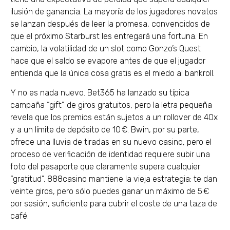
ilusión de ganancia. La mayoría de los jugadores novatos
se lanzan después de leer la promesa, convencidos de
que el próximo Starburst les entregará una fortuna. En
cambio, la volatilidad de un slot como Gonzo’s Quest
hace que el saldo se evapore antes de que el jugador
entienda que la única cosa gratis es el miedo al bankroll.
Y no es nada nuevo. Bet365 ha lanzado su típica
campaña “gift” de giros gratuitos, pero la letra pequeña
revela que los premios están sujetos a un rollover de 40x
y a un límite de depósito de 10 €. Bwin, por su parte,
ofrece una lluvia de tiradas en su nuevo casino, pero el
proceso de verificación de identidad requiere subir una
foto del pasaporte que claramente supera cualquier
“gratitud”. 888casino mantiene la vieja estrategia: te dan
veinte giros, pero sólo puedes ganar un máximo de 5 €
por sesión, suficiente para cubrir el coste de una taza de
café.