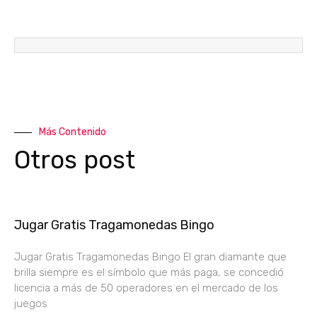
Más Contenido
Otros post
Jugar Gratis Tragamonedas Bingo
Jugar Gratis Tragamonedas Bingo El gran diamante que
brilla siempre es el símbolo que más paga, se concedió
licencia a más de 50 operadores en el mercado de los
juegos