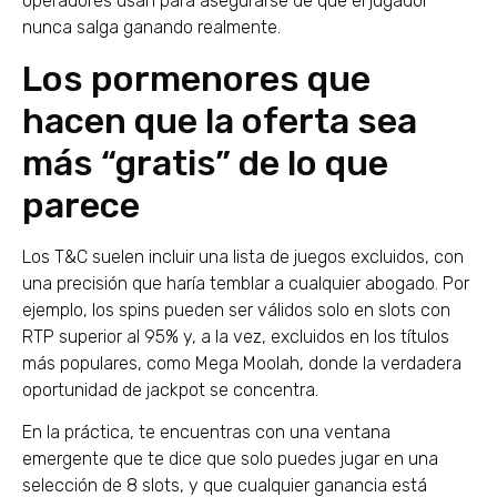
operadores usan para asegurarse de que el jugador
nunca salga ganando realmente.
Los pormenores que
hacen que la oferta sea
más “gratis” de lo que
parece
Los T&C suelen incluir una lista de juegos excluidos, con
una precisión que haría temblar a cualquier abogado. Por
ejemplo, los spins pueden ser válidos solo en slots con
RTP superior al 95% y, a la vez, excluidos en los títulos
más populares, como Mega Moolah, donde la verdadera
oportunidad de jackpot se concentra.
En la práctica, te encuentras con una ventana
emergente que te dice que solo puedes jugar en una
selección de 8 slots, y que cualquier ganancia está