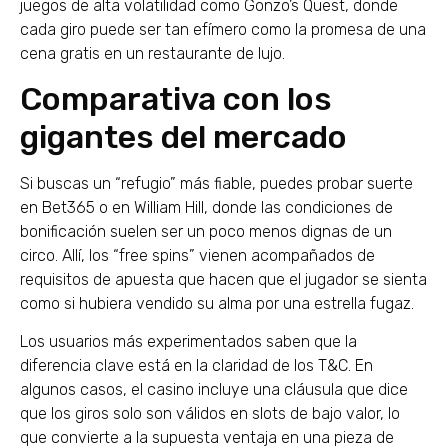
juegos de alta volatilidad como Gonzo’s Quest, donde
cada giro puede ser tan efímero como la promesa de una
cena gratis en un restaurante de lujo.
Comparativa con los
gigantes del mercado
Si buscas un “refugio” más fiable, puedes probar suerte
en Bet365 o en William Hill, donde las condiciones de
bonificación suelen ser un poco menos dignas de un
circo. Allí, los “free spins” vienen acompañados de
requisitos de apuesta que hacen que el jugador se sienta
como si hubiera vendido su alma por una estrella fugaz.
Los usuarios más experimentados saben que la
diferencia clave está en la claridad de los T&C. En
algunos casos, el casino incluye una cláusula que dice
que los giros solo son válidos en slots de bajo valor, lo
que convierte a la supuesta ventaja en una pieza de