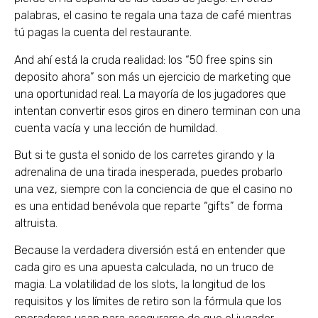
palabras, el casino te regala una taza de café mientras
tú pagas la cuenta del restaurante.
And ahí está la cruda realidad: los “50 free spins sin
deposito ahora” son más un ejercicio de marketing que
una oportunidad real. La mayoría de los jugadores que
intentan convertir esos giros en dinero terminan con una
cuenta vacía y una lección de humildad.
But si te gusta el sonido de los carretes girando y la
adrenalina de una tirada inesperada, puedes probarlo
una vez, siempre con la conciencia de que el casino no
es una entidad benévola que reparte “gifts” de forma
altruista.
Because la verdadera diversión está en entender que
cada giro es una apuesta calculada, no un truco de
magia. La volatilidad de los slots, la longitud de los
requisitos y los límites de retiro son la fórmula que los