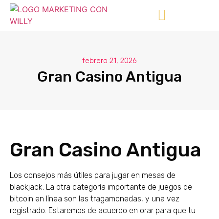
febrero 21, 2026
Gran Casino Antigua
Gran Casino Antigua
Los consejos más útiles para jugar en mesas de
blackjack. La otra categoría importante de juegos de
bitcoin en línea son las tragamonedas, y una vez
registrado. Estaremos de acuerdo en orar para que tu