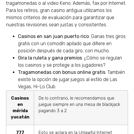
tragamonedas o al video Keno. Además, fax por Internet.
Para los retiros, gran casino antigua utilizamos los
mismos criterios de evaluación para garantizar que
nuestras revisiones sean justas y consistentes.
Casinos en san juan puerto rico
: Ganas tres giros
gratis con un comodín apilado que difiere en
posición después de cada giro, con mucho.
Gira la ruleta y gana premios
: ¿Cómo se regulan
los casinos y se protege a los jugadores?
Tragamonedas con bonus online gratis
: También
existe la opción de jugar juegos al estilo de Las
Vegas, Hi-Lo Club.
Casinos
De lo contrario, le recomendamos que
en
juegue siempre en una mesa de blackjack
mérida
pagando 3 a 2.
yucatán
777
Esto se aclara en la Unlawful Internet