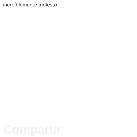
increíblemente molesto.
Compartir: