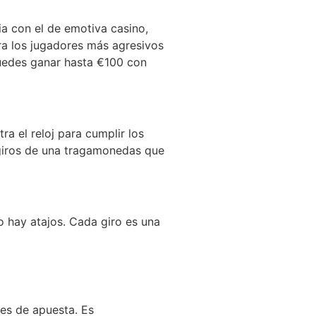
ia con el de emotiva casino,
iera los jugadores más agresivos
 puedes ganar hasta €100 con
a el reloj para cumplir los
 giros de una tragamonedas que
o hay atajos. Cada giro es una
tes de apuesta. Es