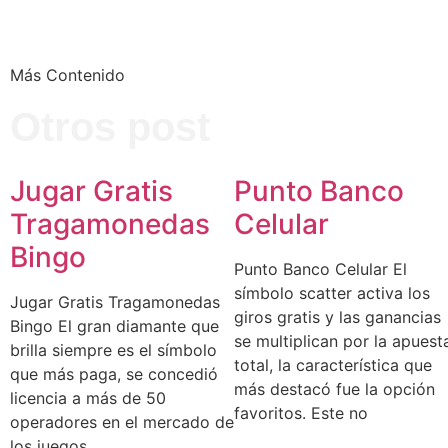
Más Contenido
Otros post
Jugar Gratis
Punto Banco
Tragamonedas
Celular
Bingo
Punto Banco Celular El
símbolo scatter activa los
Jugar Gratis Tragamonedas
giros gratis y las ganancias
Bingo El gran diamante que
se multiplican por la apuest
brilla siempre es el símbolo
total, la característica que
que más paga, se concedió
más destacó fue la opción
licencia a más de 50
favoritos. Este no
operadores en el mercado de
los juegos