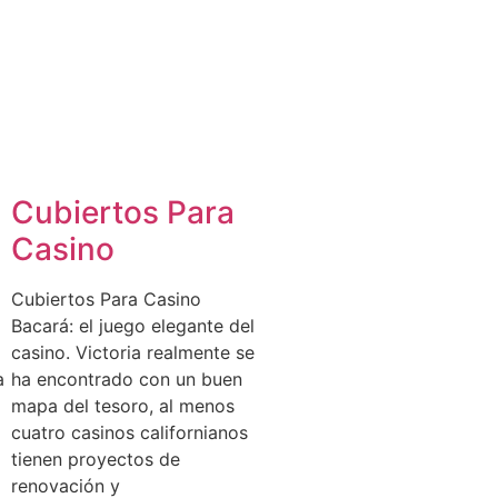
Cubiertos Para
Casino
Cubiertos Para Casino
Bacará: el juego elegante del
casino. Victoria realmente se
a
ha encontrado con un buen
mapa del tesoro, al menos
cuatro casinos californianos
tienen proyectos de
renovación y