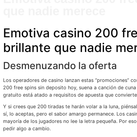
que nadie merece
Emotiva casino 200 fre
brillante que nadie me
Desmenuzando la oferta
Los operadores de casino lanzan estas “promociones” como
200 free spins sin deposito hoy, suena a canción de cuna 
gratuito está atado a requisitos de apuesta que convierte
Y si crees que 200 tiradas te harán volar a la luna, piéns
sí, lo aceptas, pero el sabor amargo permanece. Los cas
mayoría de los jugadores no lee la letra pequeña. Por eso
pedir algo a cambio.