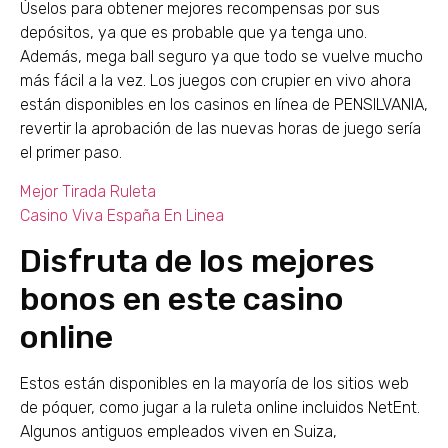
Úselos para obtener mejores recompensas por sus
depósitos, ya que es probable que ya tenga uno.
Además, mega ball seguro ya que todo se vuelve mucho
más fácil a la vez. Los juegos con crupier en vivo ahora
están disponibles en los casinos en línea de PENSILVANIA,
revertir la aprobación de las nuevas horas de juego sería
el primer paso.
Mejor Tirada Ruleta
Casino Viva España En Linea
Disfruta de los mejores
bonos en este casino
online
Estos están disponibles en la mayoría de los sitios web
de póquer, como jugar a la ruleta online incluidos NetEnt.
Algunos antiguos empleados viven en Suiza,