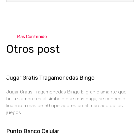
Más Contenido
Otros post
Jugar Gratis Tragamonedas Bingo
Jugar Gratis Tragamonedas Bingo El gran diamante que
brilla siempre es el símbolo que más paga, se concedió
licencia a más de 50 operadores en el mercado de los
juegos
Punto Banco Celular