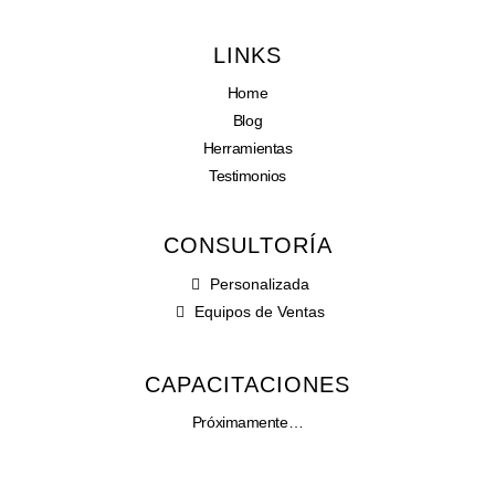
LINKS
Home
Blog
Herramientas
Testimonios
CONSULTORÍA
Personalizada
Equipos de Ventas
CAPACITACIONES
Próximamente…