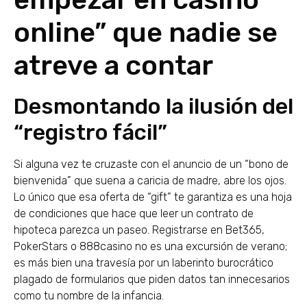
online” que nadie se
atreve a contar
Desmontando la ilusión del
“registro fácil”
Si alguna vez te cruzaste con el anuncio de un “bono de
bienvenida” que suena a caricia de madre, abre los ojos.
Lo único que esa oferta de “gift” te garantiza es una hoja
de condiciones que hace que leer un contrato de
hipoteca parezca un paseo. Registrarse en Bet365,
PokerStars o 888casino no es una excursión de verano;
es más bien una travesía por un laberinto burocrático
plagado de formularios que piden datos tan innecesarios
como tu nombre de la infancia.