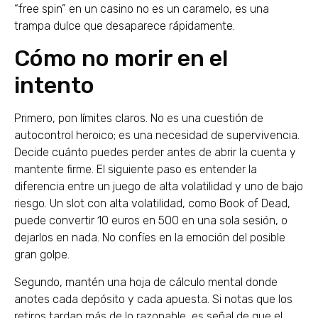
“free spin” en un casino no es un caramelo, es una
trampa dulce que desaparece rápidamente.
Cómo no morir en el
intento
Primero, pon límites claros. No es una cuestión de
autocontrol heroico; es una necesidad de supervivencia.
Decide cuánto puedes perder antes de abrir la cuenta y
mantente firme. El siguiente paso es entender la
diferencia entre un juego de alta volatilidad y uno de bajo
riesgo. Un slot con alta volatilidad, como Book of Dead,
puede convertir 10 euros en 500 en una sola sesión, o
dejarlos en nada. No confíes en la emoción del posible
gran golpe.
Segundo, mantén una hoja de cálculo mental donde
anotes cada depósito y cada apuesta. Si notas que los
retiros tardan más de lo razonable, es señal de que el