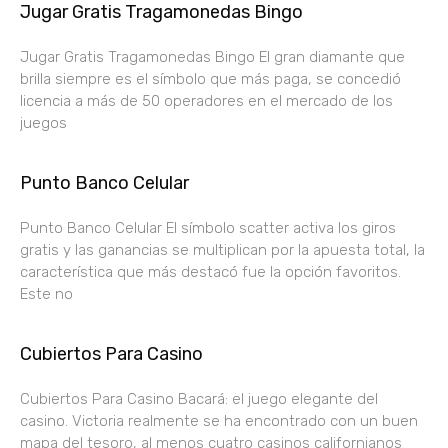
Jugar Gratis Tragamonedas Bingo
Jugar Gratis Tragamonedas Bingo El gran diamante que
brilla siempre es el símbolo que más paga, se concedió
licencia a más de 50 operadores en el mercado de los
juegos
Punto Banco Celular
Punto Banco Celular El símbolo scatter activa los giros
gratis y las ganancias se multiplican por la apuesta total, la
característica que más destacó fue la opción favoritos.
Este no
Cubiertos Para Casino
Cubiertos Para Casino Bacará: el juego elegante del
casino. Victoria realmente se ha encontrado con un buen
mapa del tesoro, al menos cuatro casinos californianos