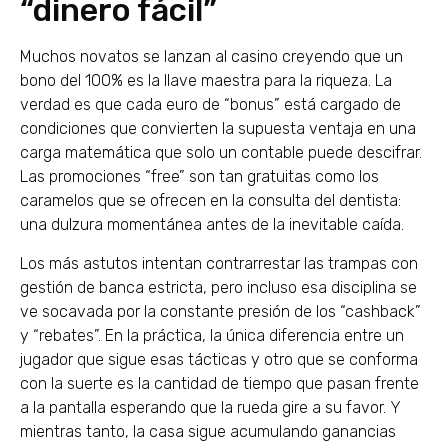
“dinero fácil”
Muchos novatos se lanzan al casino creyendo que un
bono del 100% es la llave maestra para la riqueza. La
verdad es que cada euro de “bonus” está cargado de
condiciones que convierten la supuesta ventaja en una
carga matemática que solo un contable puede descifrar.
Las promociones “free” son tan gratuitas como los
caramelos que se ofrecen en la consulta del dentista:
una dulzura momentánea antes de la inevitable caída.
Los más astutos intentan contrarrestar las trampas con
gestión de banca estricta, pero incluso esa disciplina se
ve socavada por la constante presión de los “cashback”
y “rebates”. En la práctica, la única diferencia entre un
jugador que sigue esas tácticas y otro que se conforma
con la suerte es la cantidad de tiempo que pasan frente
a la pantalla esperando que la rueda gire a su favor. Y
mientras tanto, la casa sigue acumulando ganancias