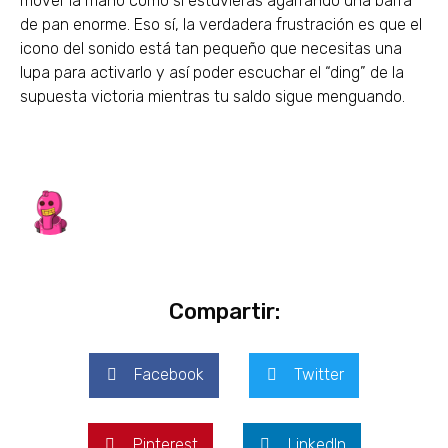
mover la mano como si estuvieras agarrando una barra
de pan enorme. Eso sí, la verdadera frustración es que el
icono del sonido está tan pequeño que necesitas una
lupa para activarlo y así poder escuchar el “ding” de la
supuesta victoria mientras tu saldo sigue menguando.
Compartir:
Facebook
Twitter
Pinterest
LinkedIn