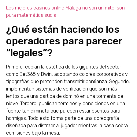
Los mejores casinos online Málaga no son un mito, son
pura matemática sucia
¿Qué están haciendo los
operadores para parecer
“legales”?
Primero, copian la estética de los gigantes del sector
como Bet365 y Bwin, adoptando colores corporativos y
tipografías que pretenden transmitir confianza. Segundo,
implementan sistemas de verificación que son más
lentos que una partida de dominó en una tormenta de
nieve. Tercero, publican términos y condiciones en una
fuente tan diminuta que parecen estar escritos para
hormigas. Todo esto forma parte de una coreografía
diseñada para distraer al jugador mientras la casa cobra
comisiones bajo la mesa.