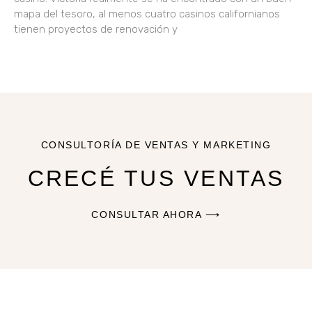
mapa del tesoro, al menos cuatro casinos californianos
tienen proyectos de renovación y
CONSULTORÍA DE VENTAS Y MARKETING
CRECÉ TUS VENTAS
CONSULTAR AHORA ⟶