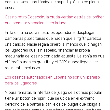
como si fuese una fábrica de papel higiénico en plena
crisis.
Casino retiro Dogecoin: la cruda verdad detrás del bróker
que promete vacaciones en la luna
En la esquina de la mesa, los operadores despliegan
campañas publicitarias que hacen que el “gift” parezca
una caridad. Nadie regala dinero; al menos que lo hagan
los jugadores que, sin saberlo, financian la propia
maquinaria del casino con cada apuesta. La ironía es que
el “free” nunca es gratuito y el “VIP” nunca llega a ser
realmente exclusivo.
Los casinos autorizados en España no son un “paraíso”
para los jugadores
Y para rematar, la interfaz del juego de slot más popular
tiene un botón de “spin” que se ubica en el extremo
derecho de la pantalla, tan lejos del pulgar que obliga a