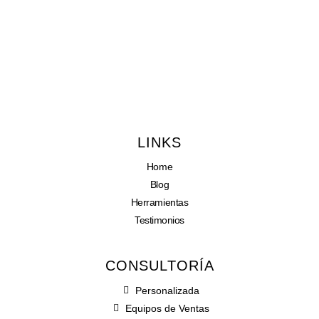
LINKS
Home
Blog
Herramientas
Testimonios
CONSULTORÍA
Personalizada
Equipos de Ventas