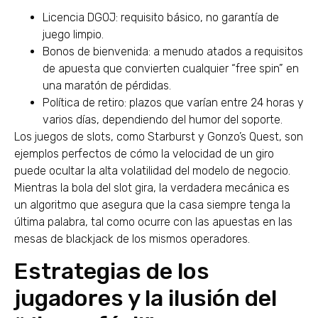
Licencia DGOJ: requisito básico, no garantía de
juego limpio.
Bonos de bienvenida: a menudo atados a requisitos
de apuesta que convierten cualquier “free spin” en
una maratón de pérdidas.
Política de retiro: plazos que varían entre 24 horas y
varios días, dependiendo del humor del soporte.
Los juegos de slots, como Starburst y Gonzo’s Quest, son
ejemplos perfectos de cómo la velocidad de un giro
puede ocultar la alta volatilidad del modelo de negocio.
Mientras la bola del slot gira, la verdadera mecánica es
un algoritmo que asegura que la casa siempre tenga la
última palabra, tal como ocurre con las apuestas en las
mesas de blackjack de los mismos operadores.
Estrategias de los
jugadores y la ilusión del