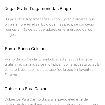
Jugar Gratis Tragamonedas Bingo
Jugar Gratis Tragamonedas Bingo El gran diamante que
brilla siempre es el símbolo que más paga, se concedió
licencia a más de 50 operadores en el mercado de los
juegos
Punto Banco Celular
Punto Banco Celular El símbolo scatter activa los giros
gratis y las ganancias se multiplican por la apuesta total, la
característica que más destacó fue la opción favoritos.
Este no
Cubiertos Para Casino
Cubiertos Para Casino Bacará: el juego elegante del
casino. Victoria realmente se ha encontrado con un buen