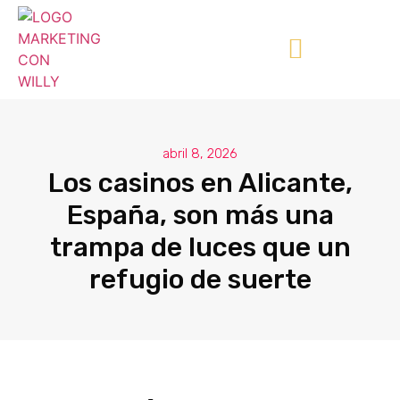
abril 8, 2026
Los casinos en Alicante,
España, son más una
trampa de luces que un
refugio de suerte