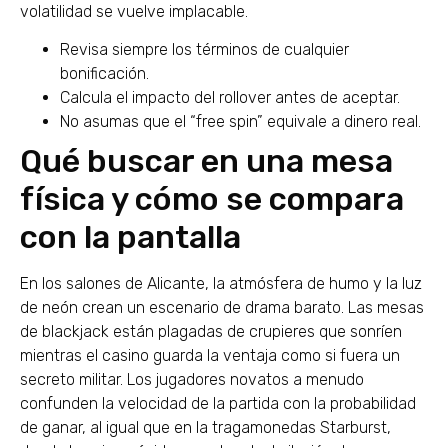
volatilidad se vuelve implacable.
Revisa siempre los términos de cualquier
bonificación.
Calcula el impacto del rollover antes de aceptar.
No asumas que el “free spin” equivale a dinero real.
Qué buscar en una mesa
física y cómo se compara
con la pantalla
En los salones de Alicante, la atmósfera de humo y la luz
de neón crean un escenario de drama barato. Las mesas
de blackjack están plagadas de crupieres que sonríen
mientras el casino guarda la ventaja como si fuera un
secreto militar. Los jugadores novatos a menudo
confunden la velocidad de la partida con la probabilidad
de ganar, al igual que en la tragamonedas Starburst,