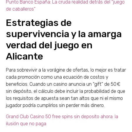
Punto Banco España: La cruda realidad detrás del “juego
de caballeros”
Estrategias de
supervivencia y la amarga
verdad del juego en
Alicante
Para sobrevivir a la vorágine de ofertas, lo mejor es tratar
cada promoción como una ecuación de costos y
beneficios. Cuando un casino anuncia un “gift” de 50 €
sin depósito, el cálculo debe incluir la probabilidad de que
los requisitos de apuesta sean tan altos que ni el mismo
jugador podría cumplirlos sin perder más dinero.
Grand Club Casino 50 free spins sin deposito ahora: la
ilusión que no paga