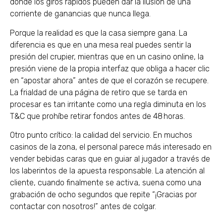
donde los giros rápidos pueden dar la ilusión de una
corriente de ganancias que nunca llega.
Porque la realidad es que la casa siempre gana. La
diferencia es que en una mesa real puedes sentir la
presión del crupier, mientras que en un casino online, la
presión viene de la propia interfaz que obliga a hacer clic
en “apostar ahora” antes de que el corazón se recupere.
La frialdad de una página de retiro que se tarda en
procesar es tan irritante como una regla diminuta en los
T&C que prohíbe retirar fondos antes de 48 horas.
Otro punto crítico: la calidad del servicio. En muchos
casinos de la zona, el personal parece más interesado en
vender bebidas caras que en guiar al jugador a través de
los laberintos de la apuesta responsable. La atención al
cliente, cuando finalmente se activa, suena como una
grabación de ocho segundos que repite “¡Gracias por
contactar con nosotros!” antes de colgar.