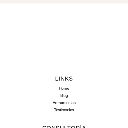
LINKS
Home
Blog
Herramientas
Testimonios
CONSULTORÍA