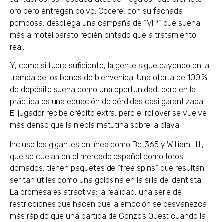
oro pero entregan polvo. Codere, con su fachada
pomposa, despliega una campaña de “VIP” que suena
más a motel barato recién pintado que a tratamiento
real.
Y, como si fuera suficiente, la gente sigue cayendo en la
trampa de los bonos de bienvenida. Una oferta de 100 %
de depósito suena como una oportunidad, pero en la
práctica es una ecuación de pérdidas casi garantizada.
El jugador recibe crédito extra, pero el rollover se vuelve
más denso que la niebla matutina sobre la playa.
Incluso los gigantes en línea como Bet365 y William Hill,
que se cuelan en el mercado español como toros
domados, tienen paquetes de “free spins” que resultan
ser tan útiles como una golosina en la silla del dentista.
La promesa es atractiva; la realidad, una serie de
restricciones que hacen que la emoción se desvanezca
más rápido que una partida de Gonzo’s Quest cuando la