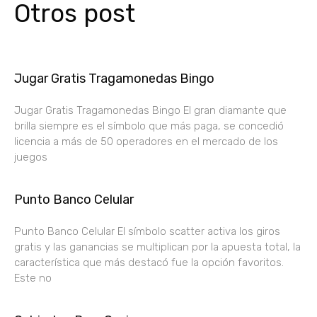
Otros post
Jugar Gratis Tragamonedas Bingo
Jugar Gratis Tragamonedas Bingo El gran diamante que
brilla siempre es el símbolo que más paga, se concedió
licencia a más de 50 operadores en el mercado de los
juegos
Punto Banco Celular
Punto Banco Celular El símbolo scatter activa los giros
gratis y las ganancias se multiplican por la apuesta total, la
característica que más destacó fue la opción favoritos.
Este no