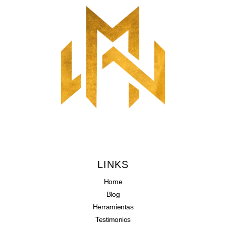
LINKS
Home
Blog
Herramientas
Testimonios