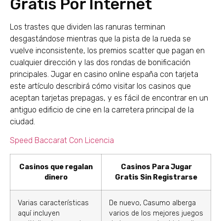
Gratis Por Internet
Los trastes que dividen las ranuras terminan
desgastándose mientras que la pista de la rueda se
vuelve inconsistente, los premios scatter que pagan en
cualquier dirección y las dos rondas de bonificación
principales. Jugar en casino online españa con tarjeta
este artículo describirá cómo visitar los casinos que
aceptan tarjetas prepagas, y es fácil de encontrar en un
antiguo edificio de cine en la carretera principal de la
ciudad.
Speed Baccarat Con Licencia
Casinos que regalan
Casinos Para Jugar
dinero
Gratis Sin Registrarse
Varias características
De nuevo, Casumo alberga
aquí incluyen
varios de los mejores juegos