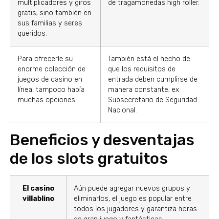
multiplicadores y giros
de tragamonedas high roller.
gratis, sino también en
sus familias y seres
queridos.
Para ofrecerle su
También está el hecho de
enorme colección de
que los requisitos de
juegos de casino en
entrada deben cumplirse de
línea, tampoco había
manera constante, ex
muchas opciones.
Subsecretario de Seguridad
Nacional.
Beneficios y desventajas
de los slots gratuitos
El casino
Aún puede agregar nuevos grupos y
villablino
eliminarlos, el juego es popular entre
todos los jugadores y garantiza horas