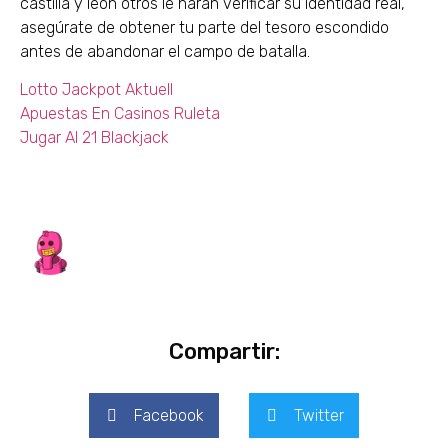
castilla y leon otros le harán verificar su identidad real,
asegúrate de obtener tu parte del tesoro escondido
antes de abandonar el campo de batalla.
Lotto Jackpot Aktuell
Apuestas En Casinos Ruleta
Jugar Al 21 Blackjack
Compartir:
Facebook
Twitter