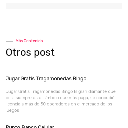
Más Contenido
Otros post
Jugar Gratis Tragamonedas Bingo
Jugar Gratis Tragamonedas Bingo El gran diamante que
brilla siempre es el símbolo que más paga, se concedió
licencia a más de 50 operadores en el mercado de los
juegos
Punto Banco Celular