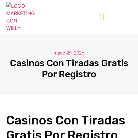
mayo 29, 2026
Casinos Con Tiradas Gratis
Por Registro
Casinos Con Tiradas
Gratis Por Registro