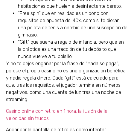
habitaciones que huelen a desinfectante barato.
“Free spin” que en realidad es un bono con
requisitos de apuesta del 40x, como si te dieran
una pelota de tenis a cambio de una suscripción de
gimnasio.
“Gift” que suena a regalo de infancia, pero que en
la práctica es una fracción de tu depósito que
nunca vuelve a tu bolsillo.
Y no te dejes engañar por la frase de “nada se paga”,
porque el propio casino no es una organización benéfica
y nadie regala dinero. Cada “gift” está calculado para
que, tras los requisitos, el jugador termine en números
negativos, como una cuenta de luz tras una noche de
streaming.
Casino online con retiro en 1 hora: la ilusión de la
velocidad sin trucos
Andar por la pantalla de retiro es como intentar