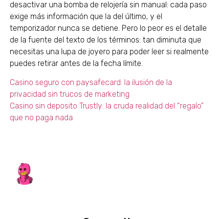
desactivar una bomba de relojería sin manual: cada paso
exige más información que la del último, y el
temporizador nunca se detiene. Pero lo peor es el detalle
de la fuente del texto de los términos: tan diminuta que
necesitas una lupa de joyero para poder leer si realmente
puedes retirar antes de la fecha límite.
Casino seguro con paysafecard: la ilusión de la
privacidad sin trucos de marketing
Casino sin deposito Trustly: la cruda realidad del “regalo”
que no paga nada