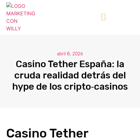
abril 8, 2026
Casino Tether España: la
cruda realidad detrás del
hype de los cripto‑casinos
Casino Tether