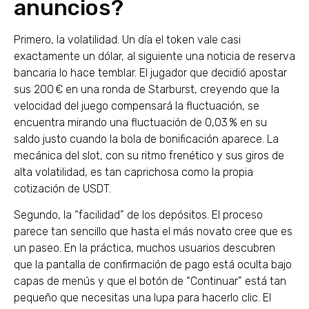
anuncios?
Primero, la volatilidad. Un día el token vale casi
exactamente un dólar, al siguiente una noticia de reserva
bancaria lo hace temblar. El jugador que decidió apostar
sus 200 € en una ronda de Starburst, creyendo que la
velocidad del juego compensará la fluctuación, se
encuentra mirando una fluctuación de 0,03 % en su
saldo justo cuando la bola de bonificación aparece. La
mecánica del slot, con su ritmo frenético y sus giros de
alta volatilidad, es tan caprichosa como la propia
cotización de USDT.
Segundo, la “facilidad” de los depósitos. El proceso
parece tan sencillo que hasta el más novato cree que es
un paseo. En la práctica, muchos usuarios descubren
que la pantalla de confirmación de pago está oculta bajo
capas de menús y que el botón de “Continuar” está tan
pequeño que necesitas una lupa para hacerlo clic. El