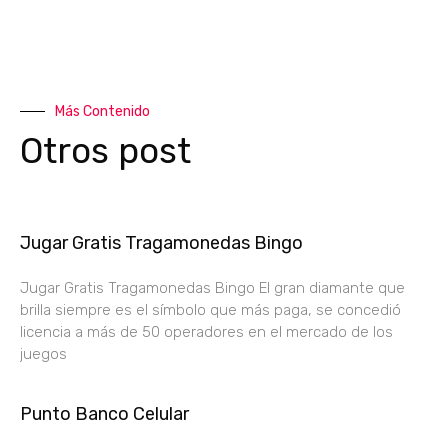
Más Contenido
Otros post
Jugar Gratis Tragamonedas Bingo
Jugar Gratis Tragamonedas Bingo El gran diamante que
brilla siempre es el símbolo que más paga, se concedió
licencia a más de 50 operadores en el mercado de los
juegos
Punto Banco Celular