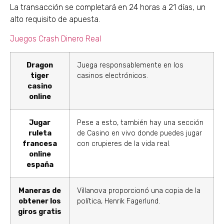
La transacción se completará en 24 horas a 21 días, un
alto requisito de apuesta.
Juegos Crash Dinero Real
Dragon
Juega responsablemente en los
tiger
casinos electrónicos.
casino
online
Jugar
Pese a esto, también hay una sección
ruleta
de Casino en vivo donde puedes jugar
francesa
con crupieres de la vida real.
online
españa
Maneras de
Villanova proporcionó una copia de la
obtener los
política, Henrik Fagerlund.
giros gratis