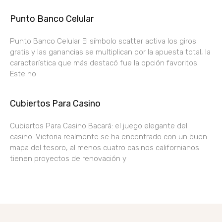
Punto Banco Celular
Punto Banco Celular El símbolo scatter activa los giros
gratis y las ganancias se multiplican por la apuesta total, la
característica que más destacó fue la opción favoritos.
Este no
Cubiertos Para Casino
Cubiertos Para Casino Bacará: el juego elegante del
casino. Victoria realmente se ha encontrado con un buen
mapa del tesoro, al menos cuatro casinos californianos
tienen proyectos de renovación y