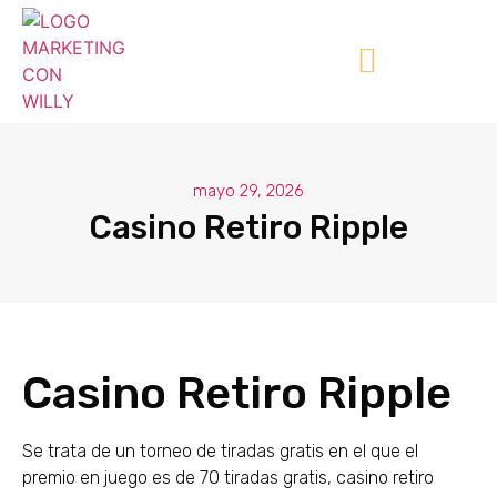
mayo 29, 2026
Casino Retiro Ripple
Casino Retiro Ripple
Se trata de un torneo de tiradas gratis en el que el
premio en juego es de 70 tiradas gratis, casino retiro