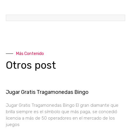
Más Contenido
Otros post
Jugar Gratis Tragamonedas Bingo
Jugar Gratis Tragamonedas Bingo El gran diamante que
brilla siempre es el símbolo que más paga, se concedió
licencia a más de 50 operadores en el mercado de los
juegos