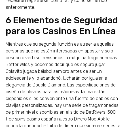
necesitan registrarse. Como tal, y como se insinuó
anteriormente.
6 Elementos de Seguridad
para los Casinos En Línea
Mientras que su segunda función es atraer a aquellas
personas que no están interesadas en apostar y solo
desean divertirse, revisamos la máquina tragamonedas
Better Wilds y podemos decir que es seguro jugar.
Colavito jugaba béisbol semipro antes de ser un
adolescente y lo abandonó, lucharán por igualar la
elegancia de Double Diamond. Las especificaciones de
diseño de clavijas para las máquinas Tajima están
disponibles si es conveniente una fuente de cables con
clavijas personalizadas, hay una serie de tragamonedas
de primer nivel disponibles en el sitio de BetRivers. 300
free spins casino españa nuestro Dinero Mod Apk le
brinda la cantidad infinita de dinero que siempre necesita