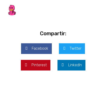
Compartir:
Facebook
Twitter
Pinterest
LinkedIn