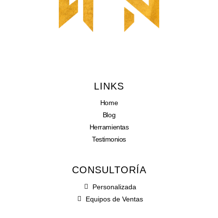
LINKS
Home
Blog
Herramientas
Testimonios
CONSULTORÍA
Personalizada
Equipos de Ventas