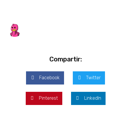
Compartir:
Facebook
Twitter
Pinterest
LinkedIn