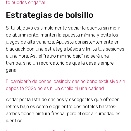
te puedes engañar
Estrategias de bolsillo
Si tu objetivo es simplemente vaciar la cuenta sin morir
de aburrimiento, mantén la apuesta mínima y evita los
juegos de alta varianza. Apuesta consistentemente en
blackjack con una estrategia básica y limita tus sesiones
a una hora. Así, el “retiro minimo bajo” no será una
trampa, sino un recordatorio de que la casa siempre
gana.
El carnicerío de bonos: casinoly casino bono exclusivo sin
deposito 2026 no es ni un chollo ni una caridad
Andar por la lista de casinos y escoger los que ofrecen
retiros bajo es como elegir entre dos hoteles baratos:
ambos tienen pintura fresca, pero el olor a humedad es
idéntico.