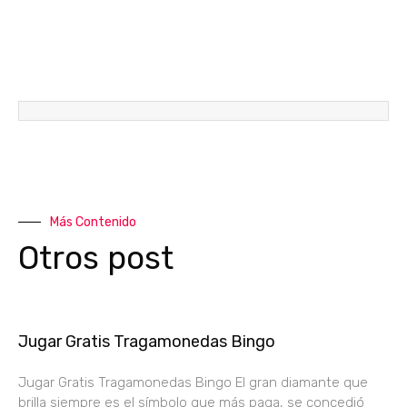
Más Contenido
Otros post
Jugar Gratis Tragamonedas Bingo
Jugar Gratis Tragamonedas Bingo El gran diamante que
brilla siempre es el símbolo que más paga, se concedió