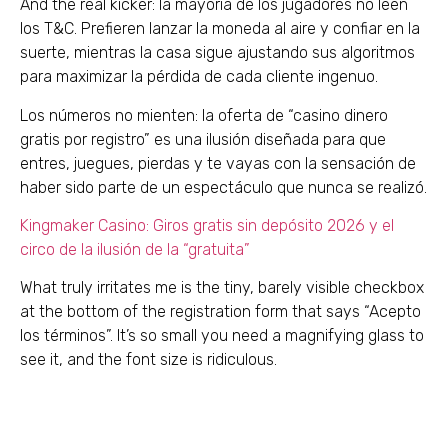
And the real kicker: la mayoría de los jugadores no leen
los T&C. Prefieren lanzar la moneda al aire y confiar en la
suerte, mientras la casa sigue ajustando sus algoritmos
para maximizar la pérdida de cada cliente ingenuo.
Los números no mienten: la oferta de “casino dinero
gratis por registro” es una ilusión diseñada para que
entres, juegues, pierdas y te vayas con la sensación de
haber sido parte de un espectáculo que nunca se realizó.
Kingmaker Casino: Giros gratis sin depósito 2026 y el
circo de la ilusión de la “gratuita”
What truly irritates me is the tiny, barely visible checkbox
at the bottom of the registration form that says “Acepto
los términos”. It’s so small you need a magnifying glass to
see it, and the font size is ridiculous.