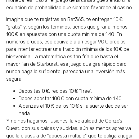
moneda real. Eso sí, el juego de la casa sigue siendo una
ecuación de probabilidad que siempre favorece al casino.
Imagina que te registras en Bet365, te entregan 10 €
“gratis” y, según los términos, tienes que girar al menos
100 € en apuestas con una cuota mínima de 1.40. En
números crudos, eso equivale a arriesgar 90 € propios
para intentar extraer una fracción mínima de los 10 € de
bienvenida. La matemática es tan fría que hasta el
mayor fan de Starburst, ese juego que gira rápido pero
nunca paga lo suficiente, parecería una inversión más
segura.
Depositas 0 €, recibes 10 € “free”.
Debes apostar 100 € con cuota mínima de 1.40.
Alcanzas el 10 % de los 10 € si la suerte decide ser
nada.
Y no nos hagamos ilusiones: la volatilidad de Gonzo’s
Quest, con sus caídas y subidas, aún es menos agresiva
que la cláusula de “apuesta múltiple” que te obliga a jugar