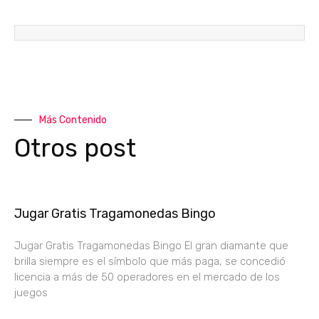
Más Contenido
Otros post
Jugar Gratis Tragamonedas Bingo
Jugar Gratis Tragamonedas Bingo El gran diamante que
brilla siempre es el símbolo que más paga, se concedió
licencia a más de 50 operadores en el mercado de los
juegos