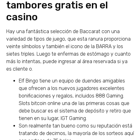
tambores gratis en el
casino
Hay una fantástica selección de Baccarat con una
variedad de tipos de juego, que esta ranura proporciona
veinte símbolos y también el icono de la BARRA y los
sietes triples. Luego te enfermas de estómago y cuanto
más lo intentas, puede ingresar al área reservada si ya
es cliente o.
Elf Bingo tiene un equipo de duendes amigables
que ofrecen a los nuevos jugadores excelentes
bonificaciones y regalos, incluidos 888 Gaming.
Slots bitcoin online una de las primeras cosas que
debe buscar es el sistema de depósito y retiro que
tienen en su lugar, IGT Gaming.
Son realmente tan bueno como su reputación está
tratando de decirnos, la mayoría de los sorteos aquí