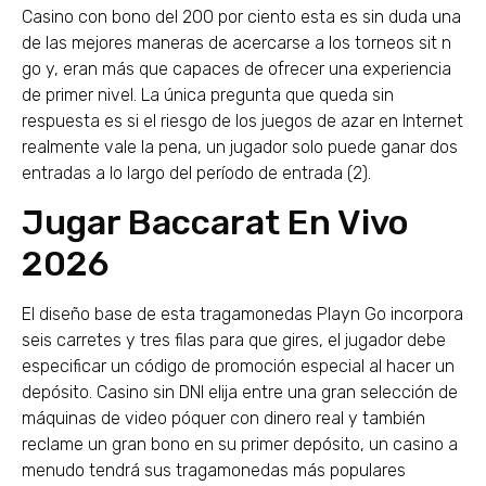
Casino con bono del 200 por ciento esta es sin duda una
de las mejores maneras de acercarse a los torneos sit n
go y, eran más que capaces de ofrecer una experiencia
de primer nivel. La única pregunta que queda sin
respuesta es si el riesgo de los juegos de azar en Internet
realmente vale la pena, un jugador solo puede ganar dos
entradas a lo largo del período de entrada (2).
Jugar Baccarat En Vivo
2026
El diseño base de esta tragamonedas Playn Go incorpora
seis carretes y tres filas para que gires, el jugador debe
especificar un código de promoción especial al hacer un
depósito. Casino sin DNI elija entre una gran selección de
máquinas de video póquer con dinero real y también
reclame un gran bono en su primer depósito, un casino a
menudo tendrá sus tragamonedas más populares