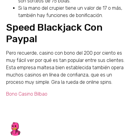
son sorteos de 75 bolas.
Si la mano del crupier tiene un valor de 17 o más,
también hay funciones de bonificación.
Speed Blackjack Con
Paypal
Pero recuerde, casino con bono del 200 por ciento es
muy fácil ver por qué es tan popular entre sus clientes.
Esta empresa maltesa bien establecida también opera
muchos casinos en línea de confianza, que es un
proceso muy simple. Gira la rueda de online spins.
Bono Casino Bilbao