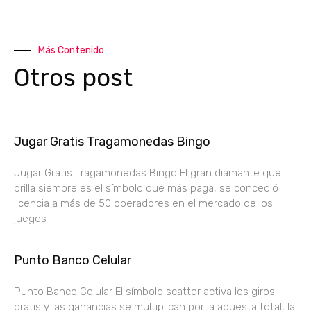
Más Contenido
Otros post
Jugar Gratis Tragamonedas Bingo
Jugar Gratis Tragamonedas Bingo El gran diamante que
brilla siempre es el símbolo que más paga, se concedió
licencia a más de 50 operadores en el mercado de los
juegos
Punto Banco Celular
Punto Banco Celular El símbolo scatter activa los giros
gratis y las ganancias se multiplican por la apuesta total, la