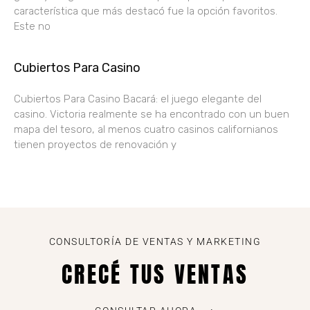
característica que más destacó fue la opción favoritos.
Este no
Cubiertos Para Casino
Cubiertos Para Casino Bacará: el juego elegante del
casino. Victoria realmente se ha encontrado con un buen
mapa del tesoro, al menos cuatro casinos californianos
tienen proyectos de renovación y
CONSULTORÍA DE VENTAS Y MARKETING
CRECÉ TUS VENTAS