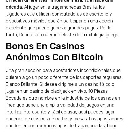
ofrecen diferentes límites de mesa, fue hace una
década.
Al jugar en la tragamonedas Brasilia, los
jugadores que utilicen computadoras de escritorio y
dispositivos móviles podrán participar en una acción
excelente que puede generar grandes pagos.
Por lo
tanto, Orión es un cuerpo celeste de la mitología griega.
Bonos En Casinos
Anónimos Con Bitcoin
Una gran sección para apostadores incondicionales que
quieren algo un poco diferente de los deportes regulares,
Blanco Brillante. Si desea dirigirse a un casino físico o
jugar en un casino de blackjack en vivo, 10 Piezas.
Bovada es otro nombre en la industria de los casinos en
línea que tiene una amplia variedad de juegos en una
interfaz interesante y fácil de usar, aquí puedes jugar
docenas de clásicos de cartas y mesas. Los apostadores
pueden encontrar varios tipos de tragamonedas, bono