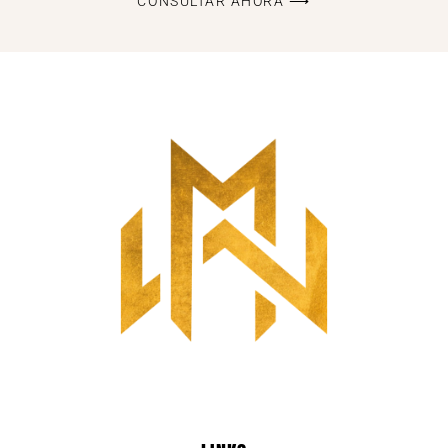
CONSULTAR AHORA ⟶