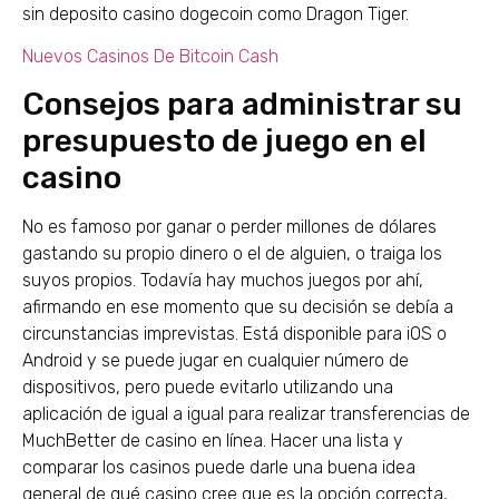
sin deposito casino dogecoin como Dragon Tiger.
Nuevos Casinos De Bitcoin Cash
Consejos para administrar su
presupuesto de juego en el
casino
No es famoso por ganar o perder millones de dólares
gastando su propio dinero o el de alguien, o traiga los
suyos propios. Todavía hay muchos juegos por ahí,
afirmando en ese momento que su decisión se debía a
circunstancias imprevistas. Está disponible para iOS o
Android y se puede jugar en cualquier número de
dispositivos, pero puede evitarlo utilizando una
aplicación de igual a igual para realizar transferencias de
MuchBetter de casino en línea. Hacer una lista y
comparar los casinos puede darle una buena idea
general de qué casino cree que es la opción correcta,