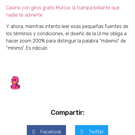
Casino con giros gratis Murcia: la trampa brillante que
nadie te advierte
Y ahora, mientras intento leer esas pequeñas fuentes de
los términos y condiciones, el diseño de la UI me obliga a
hacer zoom 200% para distinguir la palabra “máximo” de
“mínimo”. Es ridículo.
Compartir:
Facebook
Twitter