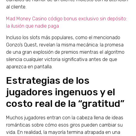
al cliente.
Mad Money Casino código bonus exclusivo sin depósito:
la ilusión que nadie paga
Incluso los slots más populares, como el mencionado
Gonzo’s Quest, revelan la misma mecánica: la promesa
de una gran explosión de premios mientras el algoritmo
silencia cualquier victoria significativa antes de que
aparezca en pantalla.
Estrategias de los
jugadores ingenuos y el
costo real de la “gratitud”
Muchos jugadores entran con la cabeza llena de ideas
románticas sobre cómo esos giros pueden cambiar su
vida. En realidad, la mayoría termina atrapada en una