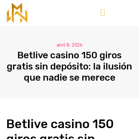
abril 8, 2026
Betlive casino 150 giros
gratis sin depósito: la ilusión
que nadie se merece
Betlive casino 150
giros gratis sin