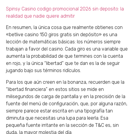
Spinsy Casino codigo promocional 2026 sin deposito: la
realidad que nadie quiere admitir
En resumen, la única cosa que realmente obtienes con
«betlive casino 150 giros gratis sin depósito» es una
lección de matemáticas básicas: los números siempre
trabajan a favor del casino. Cada giro es una variable que
aumenta la probabilidad de que termines con la cuenta
en rojo, y la única “libertad” que te dan es la de seguir
jugando bajo sus términos ridículos.
Para los que aún creen en la bonanza, recuerden que la
“libertad financiera” en estos sitios se mide en
milisegundos de carga de pantalla y en la precisión de la
fuente del menú de configuración, que, por alguna razón,
siempre parece estar escrita en una tipografía tan
diminuta que necesitas una lupa para leerla. Esa
pequeña fuente irritante en la sección de T&C es, sin
duda, la mayor molestia del día.