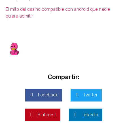
El mito del casino compatible con android que nadie
quiere admitir
Compartir:
Facebook
Twitter
Pinterest
LinkedIn