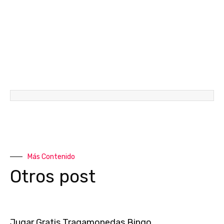
Más Contenido
Otros post
Jugar Gratis Tragamonedas Bingo