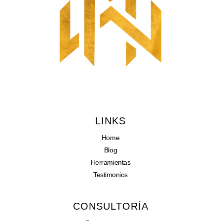
LINKS
Home
Blog
Herramientas
Testimonios
CONSULTORÍA