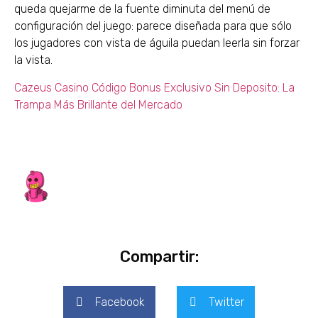
queda quejarme de la fuente diminuta del menú de
configuración del juego: parece diseñada para que sólo
los jugadores con vista de águila puedan leerla sin forzar
la vista.
Cazeus Casino Código Bonus Exclusivo Sin Deposito: La
Trampa Más Brillante del Mercado
Compartir:
Facebook
Twitter