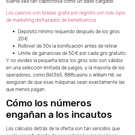
suerte sea tan caprichosa como un dado cargado.
Los casinos con tiradas gratis por registro son solo lujos
de marketing disfrazados de beneficencia
Depósito mínimo requerido después de los giros:
20 €.
Rollover de 30x la bonificación antes de retirar.
Límite de ganancias de 50 € por cada giro gratuito.
Y no olvides la pequeña letra: los giros solo son válidos
en una selección limitada de juegos, y la mayoría de los
operadores, como Bet365, 888casino o William Hill, se
aseguran de que esas máquinas sean exactamente las
que menos pagan.
Cómo los números
engañan a los incautos
Los cálculos detrás de la oferta son tan sencillos que