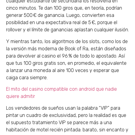
cualquier estudiante de secundaria los resolvería en
cinco minutos. Te dan 100 giros que, en teoría, podrían
generar 500 € de ganancia. Luego, convierten esa
posibilidad en una expectativa real de 5 €, porque el
rollover y el límite de ganancias aplastan cualquier ilusión.
Y mientras tanto, los algoritmos de los slots, como los de
la versión más moderna de Book of Ra, están diseñados
para devolver al casino el 96 % de todo lo apostado. Así
que tus 100 giros gratis son, en promedio, el equivalente
a lanzar una moneda al aire 100 veces y esperar que
caiga cara siempre.
El mito del casino compatible con android que nadie
quiere admitir
Los vendedores de sueños usan la palabra “VIP” para
pintar un cuadro de exclusividad, pero la realidad es que
el supuesto tratamiento VIP se parece más a una
habitación de motel recién pintada: barato, sin encanto y