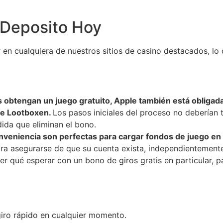
n Deposito Hoy
r en cualquiera de nuestros sitios de casino destacados, lo
s obtengan un juego gratuito, Apple también está obligad
 de Lootboxen.
Los pasos iniciales del proceso no deberían
ida que eliminan el bono.
conveniencia son perfectas para cargar fondos de juego en
ra asegurarse de que su cuenta exista, independientemente 
r qué esperar con un bono de giros gratis en particular, p
 giro rápido en cualquier momento.