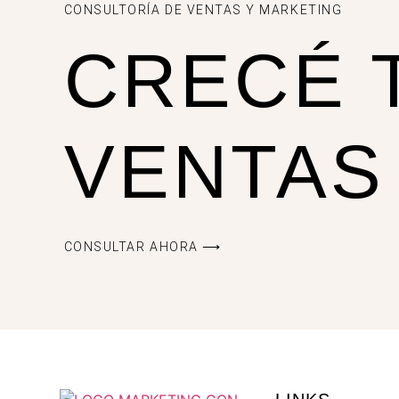
CONSULTORÍA DE VENTAS Y MARKETING
CRECÉ 
VENTAS
CONSULTAR AHORA ⟶