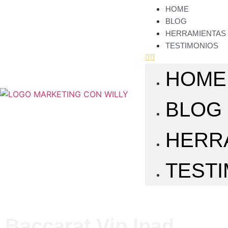
HOME
BLOG
HERRAMIENTAS
TESTIMONIOS
HOME
BLOG
HERR
TEST
Baccarat Vip Ipad