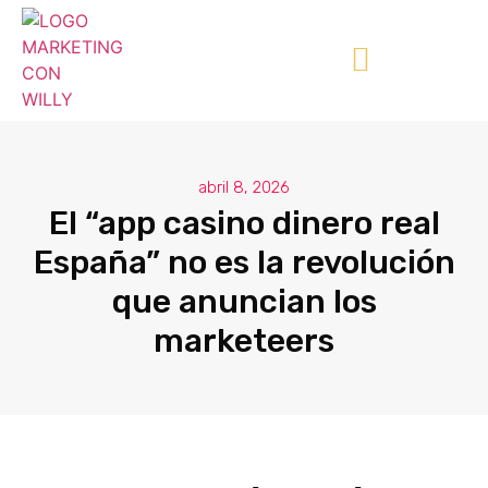
abril 8, 2026
El “app casino dinero real
España” no es la revolución
que anuncian los
marketeers