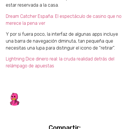
estar reservada a la casa.
Dream Catcher España: El espectáculo de casino que no
merece la pena ver
Y por si fuera poco, la interfaz de algunas apps incluye
una barra de navegación diminuta, tan pequeña que
necesitas una lupa para distinguir el icono de “retirar”.
Lightning Dice dinero real: la cruda realidad detrás del
relámpago de apuestas
Compartir: