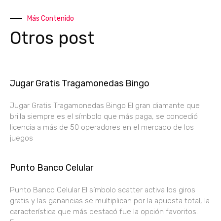
Más Contenido
Otros post
Jugar Gratis Tragamonedas Bingo
Jugar Gratis Tragamonedas Bingo El gran diamante que
brilla siempre es el símbolo que más paga, se concedió
licencia a más de 50 operadores en el mercado de los
juegos
Punto Banco Celular
Punto Banco Celular El símbolo scatter activa los giros
gratis y las ganancias se multiplican por la apuesta total, la
característica que más destacó fue la opción favoritos.