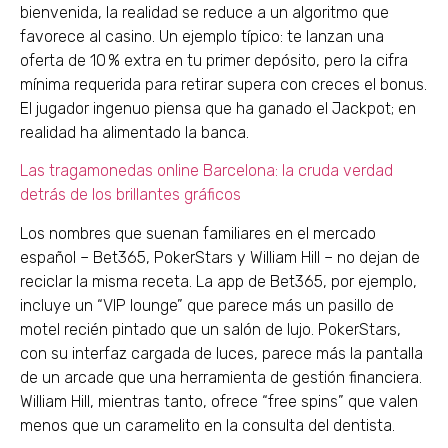
bienvenida, la realidad se reduce a un algoritmo que
favorece al casino. Un ejemplo típico: te lanzan una
oferta de 10 % extra en tu primer depósito, pero la cifra
mínima requerida para retirar supera con creces el bonus.
El jugador ingenuo piensa que ha ganado el Jackpot; en
realidad ha alimentado la banca.
Las tragamonedas online Barcelona: la cruda verdad
detrás de los brillantes gráficos
Los nombres que suenan familiares en el mercado
español – Bet365, PokerStars y William Hill – no dejan de
reciclar la misma receta. La app de Bet365, por ejemplo,
incluye un “VIP lounge” que parece más un pasillo de
motel recién pintado que un salón de lujo. PokerStars,
con su interfaz cargada de luces, parece más la pantalla
de un arcade que una herramienta de gestión financiera.
William Hill, mientras tanto, ofrece “free spins” que valen
menos que un caramelito en la consulta del dentista.