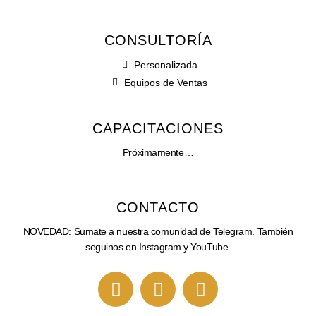
CONSULTORÍA
Personalizada
Equipos de Ventas
CAPACITACIONES
Próximamente…
CONTACTO
NOVEDAD: Sumate a nuestra comunidad de Telegram. También
seguinos en Instagram y YouTube.