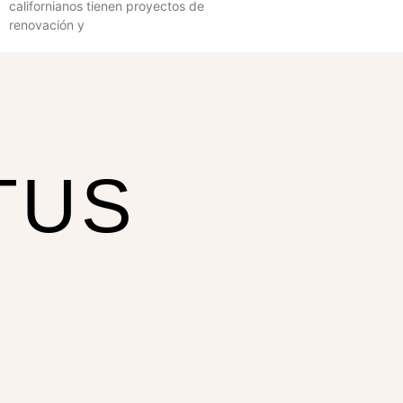
californianos tienen proyectos de
renovación y
TUS