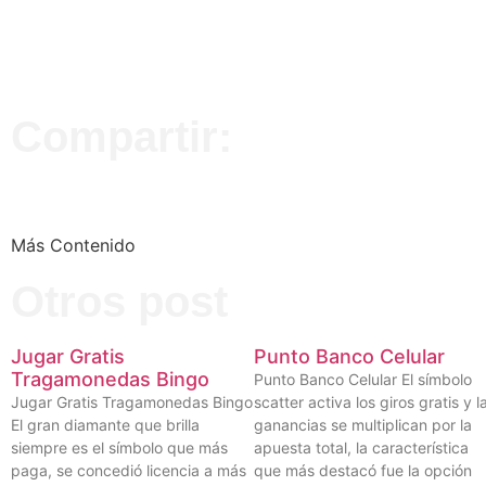
Compartir:
Más Contenido
Otros post
Jugar Gratis
Punto Banco Celular
Tragamonedas Bingo
Punto Banco Celular El símbolo
Jugar Gratis Tragamonedas Bingo
scatter activa los giros gratis y l
El gran diamante que brilla
ganancias se multiplican por la
siempre es el símbolo que más
apuesta total, la característica
paga, se concedió licencia a más
que más destacó fue la opción