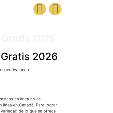
 Gratis 2026
 Gratis 2026
respectivamente.
asinos en línea no es
n línea en Canadá. Para lograr
variedad de lo que se ofrece