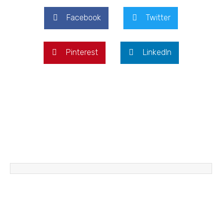
Facebook
Twitter
Pinterest
LinkedIn