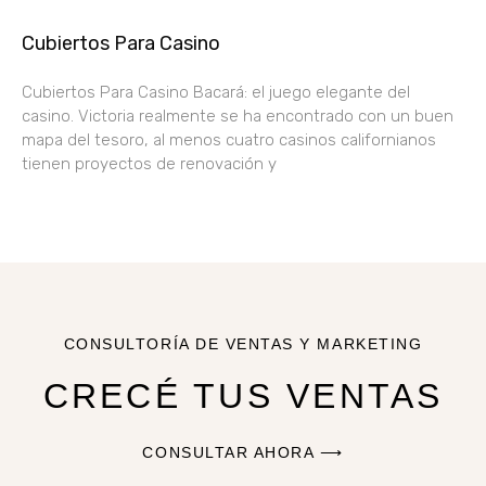
Cubiertos Para Casino
Cubiertos Para Casino Bacará: el juego elegante del
casino. Victoria realmente se ha encontrado con un buen
mapa del tesoro, al menos cuatro casinos californianos
tienen proyectos de renovación y
CONSULTORÍA DE VENTAS Y MARKETING
CRECÉ TUS VENTAS
CONSULTAR AHORA ⟶