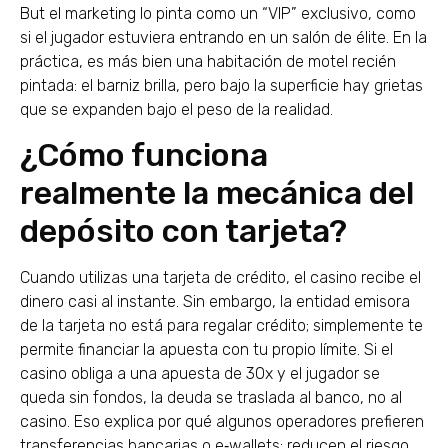
But el marketing lo pinta como un “VIP” exclusivo, como
si el jugador estuviera entrando en un salón de élite. En la
práctica, es más bien una habitación de motel recién
pintada: el barniz brilla, pero bajo la superficie hay grietas
que se expanden bajo el peso de la realidad.
¿Cómo funciona
realmente la mecánica del
depósito con tarjeta?
Cuando utilizas una tarjeta de crédito, el casino recibe el
dinero casi al instante. Sin embargo, la entidad emisora
de la tarjeta no está para regalar crédito; simplemente te
permite financiar la apuesta con tu propio límite. Si el
casino obliga a una apuesta de 30x y el jugador se
queda sin fondos, la deuda se traslada al banco, no al
casino. Eso explica por qué algunos operadores prefieren
transferencias bancarias o e‑wallets: reducen el riesgo